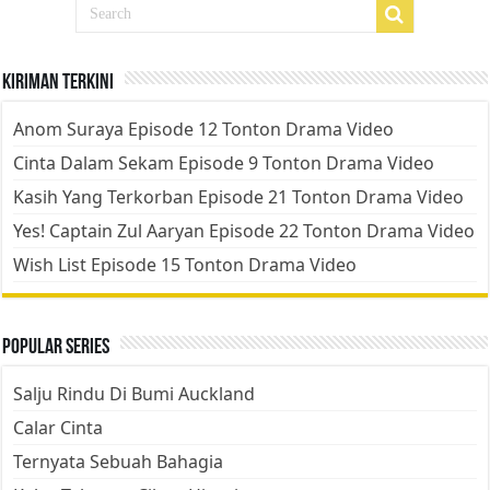
Kiriman Terkini
Anom Suraya Episode 12 Tonton Drama Video
Cinta Dalam Sekam Episode 9 Tonton Drama Video
Kasih Yang Terkorban Episode 21 Tonton Drama Video
Yes! Captain Zul Aaryan Episode 22 Tonton Drama Video
Wish List Episode 15 Tonton Drama Video
Popular Series
Salju Rindu Di Bumi Auckland
Calar Cinta
Ternyata Sebuah Bahagia