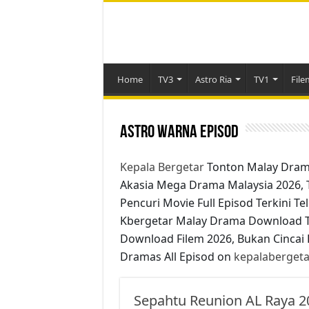
Home
TV3
Astro Ria
TV1
File
Astro Warna Episod
Kepala Bergetar
Tonton Malay Dram
Akasia Mega Drama Malaysia 2026,
Pencuri Movie Full Episod Terkini T
Kbergetar Malay Drama Download T
Download Filem 2026, Bukan Cincai 
Dramas All Episod on
kepalaberget
Sepahtu Reunion AL Raya 2