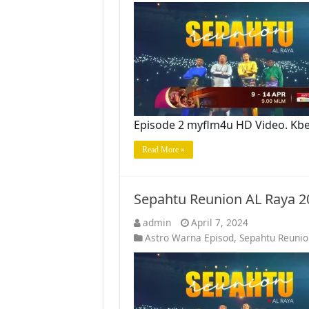
Episode 2 myflm4u HD Video. Kb
Read More »
Sepahtu Reunion AL Raya 2
admin
April 7, 2024
Astro Warna Episod
,
Sepahtu Reunio