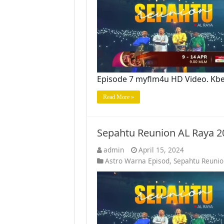
Episode 7 myflm4u HD Video. Kb
Read More »
Sepahtu Reunion AL Raya 2
admin
April 15, 2024
Astro Warna Episod
,
Sepahtu Reunio