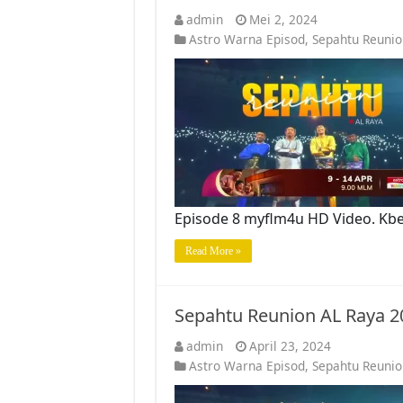
admin
Mei 2, 2024
Astro Warna Episod
,
Sepahtu Reunio
Episode 8 myflm4u HD Video. Kb
Read More »
Sepahtu Reunion AL Raya 2
admin
April 23, 2024
Astro Warna Episod
,
Sepahtu Reunio