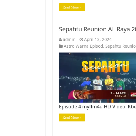
Read More »
Sepahtu Reunion AL Raya 2
admin
April 13, 2024
Astro Warna Episod
,
Sepahtu Reunio
Episode 4 myflm4u HD Video. Kb
Read More »