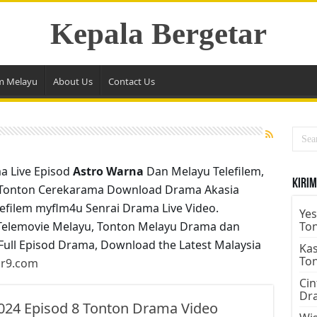
Kepala Bergetar
m Melayu
About Us
Contact Us
a Live Episod
Astro Warna
Dan Melayu Telefilem,
Kirim
 Tonton Cerekarama Download Drama Akasia
elefilem myflm4u Senrai Drama Live Video.
Yes
elemovie Melayu, Tonton Melayu Drama dan
To
Full Episod Drama, Download the Latest Malaysia
Kas
To
ar9.com
Cin
Dr
024 Episod 8 Tonton Drama Video