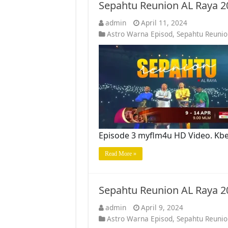
Sepahtu Reunion AL Raya 2
admin
April 11, 2024
Astro Warna Episod
,
Sepahtu Reunio
Episode 3 myflm4u HD Video. Kb
Read More »
Sepahtu Reunion AL Raya 2
admin
April 9, 2024
Astro Warna Episod
,
Sepahtu Reunio