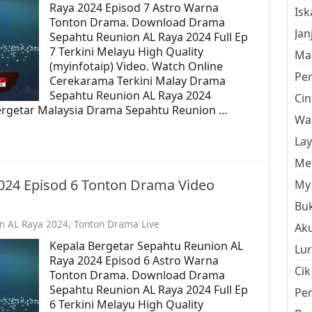
Raya 2024 Episod 7 Astro Warna
Is
Tonton Drama. Download Drama
Jan
Sepahtu Reunion AL Raya 2024 Full Ep
7 Terkini Melayu High Quality
Mal
(myinfotaip) Video. Watch Online
Pe
Cerekarama Terkini Malay Drama
Sepahtu Reunion AL Raya 2024
Cin
ergetar Malaysia Drama Sepahtu Reunion …
Wan
La
Men
024 Episod 6 Tonton Drama Video
My 
Buk
n AL Raya 2024
,
Tonton Drama Live
Aku
Kepala Bergetar Sepahtu Reunion AL
Lur
Raya 2024 Episod 6 Astro Warna
Cik
Tonton Drama. Download Drama
Sepahtu Reunion AL Raya 2024 Full Ep
Pe
6 Terkini Melayu High Quality