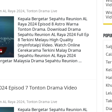
Wis
Vi
n AL Raya 2024
,
Tonton Drama Live
Wis
Vi
Kepala Bergetar Sepahtu Reunion AL
Raya 2024 Episod 8 Astro Warna
Tonton Drama. Download Drama
Sepahtu Reunion AL Raya 2024 Full Ep
Popul
8 Terkini Melayu High Quality
(myinfotaip) Video. Watch Online
Sal
Cerekarama Terkini Malay Drama
Cal
Sepahtu Reunion AL Raya 2024
ergetar Malaysia Drama Sepahtu Reunion …
Ter
Kel
Hai
Kh
024 Episod 7 Tonton Drama Video
Lel
Tak
n AL Raya 2024
,
Tonton Drama Live
Dia
Kepala Bergetar Sepahtu Reunion AL