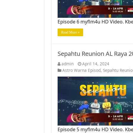
Episode 6 myflm4u HD Video. Kb
Read More »
Sepahtu Reunion AL Raya 2
admin
April 14, 2024
Astro Warna Episod
,
Sepahtu Reunio
Episode 5 myflm4u HD Video. Kb