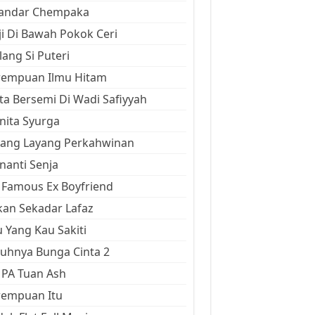
kandar Chempaka
ji Di Bawah Pokok Ceri
ang Si Puteri
rempuan Ilmu Hitam
ta Bersemi Di Wadi Safiyyah
ita Syurga
yang Layang Perkahwinan
anti Senja
Famous Ex Boyfriend
an Sekadar Lafaz
 Yang Kau Sakiti
uhnya Bunga Cinta 2
 PA Tuan Ash
rempuan Itu