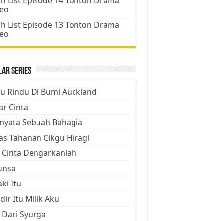
h List Episode 14 Tonton Drama
deo
h List Episode 13 Tonton Drama
deo
ar Series
ju Rindu Di Bumi Auckland
ar Cinta
nyata Sebuah Bahagia
as Tahanan Cikgu Hiragi
 Cinta Dengarkanlah
unsa
aki Itu
dir Itu Milik Aku
 Dari Syurga