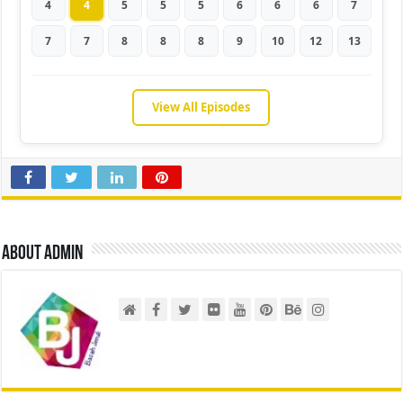
4
4
5
5
5
6
6
6
7
7
7
8
8
8
9
10
12
13
View All Episodes
About admin