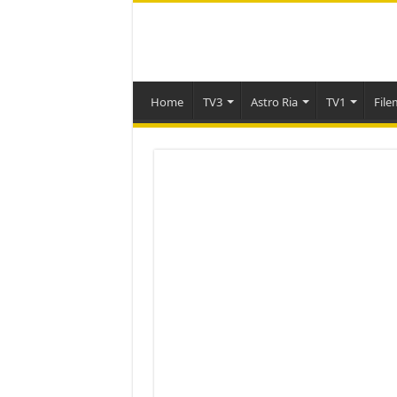
Home
TV3
Astro Ria
TV1
File