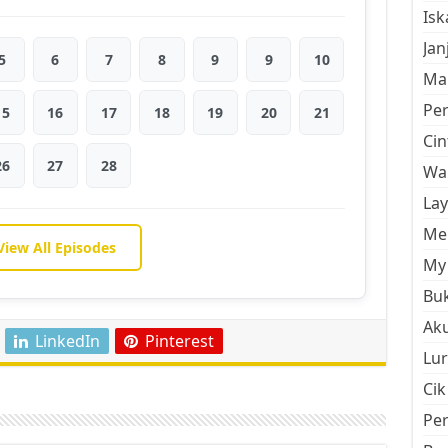
Is
Jan
5
6
7
8
9
9
10
Mal
Pe
15
16
17
18
19
20
21
Cin
26
27
28
Wan
La
Men
View All Episodes
My 
Buk
Aku
LinkedIn
Pinterest
Lur
Cik
Pe