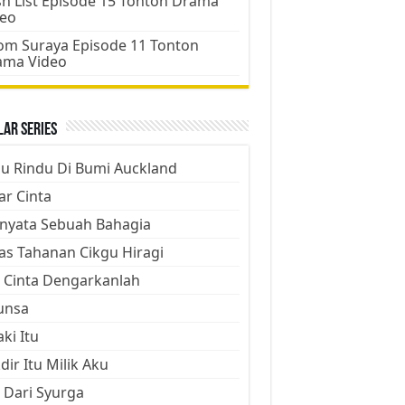
h List Episode 15 Tonton Drama
deo
m Suraya Episode 11 Tonton
ama Video
ar Series
ju Rindu Di Bumi Auckland
ar Cinta
nyata Sebuah Bahagia
as Tahanan Cikgu Hiragi
 Cinta Dengarkanlah
unsa
aki Itu
dir Itu Milik Aku
 Dari Syurga