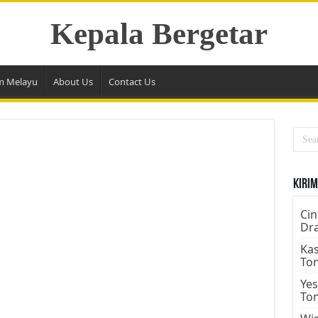
Kepala Bergetar
m Melayu
About Us
Contact Us
Kirim
Cin
Dr
Kas
To
Yes
To