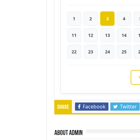
1
2
3
4
11
12
13
14
22
23
24
25
Facebook
Twitter
Share
About admin