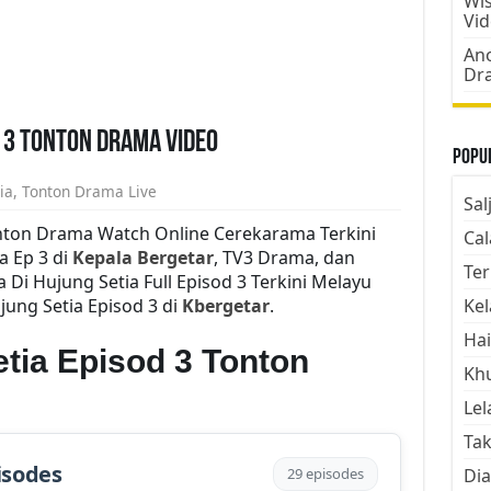
Wis
Vi
Ano
Dr
e 3 Tonton Drama Video
Popul
ia
,
Tonton Drama Live
Sal
onton Drama Watch Online Cerekarama Terkini
Cal
a Ep 3 di
Kepala Bergetar
, TV3 Drama, dan
Ter
i Hujung Setia Full Episod 3 Terkini Melayu
jung Setia Episod 3 di
Kbergetar
.
Kel
Hai
tia Episod 3 Tonton
Kh
Lel
Tak
isodes
29 episodes
Dia