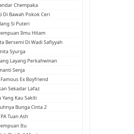
kandar Chempaka
ji Di Bawah Pokok Ceri
ang Si Puteri
rempuan Ilmu Hitam
ta Bersemi Di Wadi Safiyyah
ita Syurga
yang Layang Perkahwinan
anti Senja
Famous Ex Boyfriend
an Sekadar Lafaz
 Yang Kau Sakiti
uhnya Bunga Cinta 2
 PA Tuan Ash
rempuan Itu