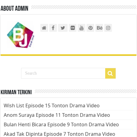
About admin
Kiriman Terkini
Wish List Episode 15 Tonton Drama Video
Anom Suraya Episode 11 Tonton Drama Video
Bulan Henti Bicara Episode 9 Tonton Drama Video
Akad Tak Dipinta Episode 7 Tonton Drama Video