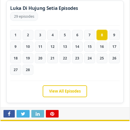
Luka Di Hujung Setia Episodes
29 episodes
1
2
3
4
5
6
7
8
9
9
10
11
12
13
14
15
16
17
18
19
20
21
22
23
24
25
26
27
28
View All Episodes