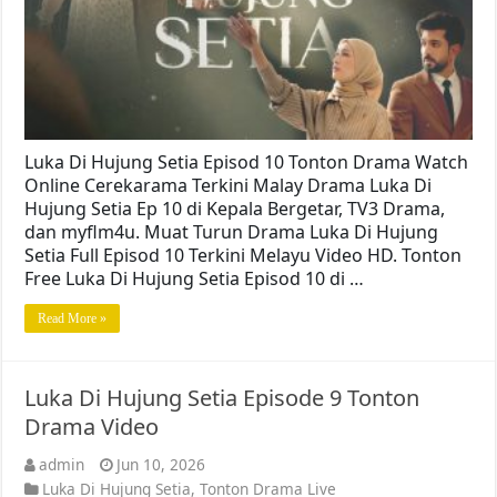
Luka Di Hujung Setia Episod 10 Tonton Drama Watch
Online Cerekarama Terkini Malay Drama Luka Di
Hujung Setia Ep 10 di Kepala Bergetar, TV3 Drama,
dan myflm4u. Muat Turun Drama Luka Di Hujung
Setia Full Episod 10 Terkini Melayu Video HD. Tonton
Free Luka Di Hujung Setia Episod 10 di …
Read More »
Luka Di Hujung Setia Episode 9 Tonton
Drama Video
admin
Jun 10, 2026
Luka Di Hujung Setia
,
Tonton Drama Live