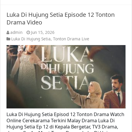
Luka Di Hujung Setia Episode 12 Tonton
Drama Video
admin
Jun 15, 2026
Luka Di Hujung Setia
,
Tonton Drama Live
Luka Di Hujung Setia Episod 12 Tonton Drama Watch
Online Cerekarama Terkini Malay Drama Luka Di
Hujung Setia Ep 12 di Kepala Bergetar, TV3 Drama,