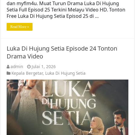
dan myflm4u. Muat Turun Drama Luka Di Hujung
Setia Full Episod 25 Terkini Melayu Video HD. Tonton
Free Luka Di Hujung Setia Episod 25 di …
Read More »
Luka Di Hujung Setia Episode 24 Tonton
Drama Video
admin
Julai 1, 2026
Kepala Bergetar
,
Luka Di Hujung Setia