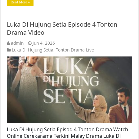
Read More »
Luka Di Hujung Setia Episode 4 Tonton
Drama Video
admin
Jun 4, 2026
Luka Di Hujung Setia
,
Tonton Drama Live
Luka Di Hujung Setia Episod 4 Tonton Drama Watch
Online Cerekarama Terkini Malay Drama Luka Di