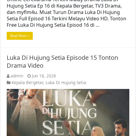
Hujung Setia Ep 16 di Kepala Bergetar, TV3 Drama,
dan myflm4u. Muat Turun Drama Luka Di Hujung
Setia Full Episod 16 Terkini Melayu Video HD. Tonton
Free Luka Di Hujung Setia Episod 16 di …
Read More »
Luka Di Hujung Setia Episode 15 Tonton
Drama Video
admin
Jun 18, 2026
Kepala Bergetar
,
Luka Di Hujung Setia