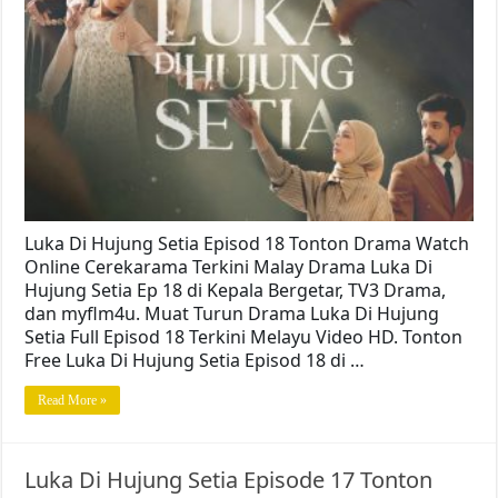
Luka Di Hujung Setia Episod 18 Tonton Drama Watch
Online Cerekarama Terkini Malay Drama Luka Di
Hujung Setia Ep 18 di Kepala Bergetar, TV3 Drama,
dan myflm4u. Muat Turun Drama Luka Di Hujung
Setia Full Episod 18 Terkini Melayu Video HD. Tonton
Free Luka Di Hujung Setia Episod 18 di …
Read More »
Luka Di Hujung Setia Episode 17 Tonton