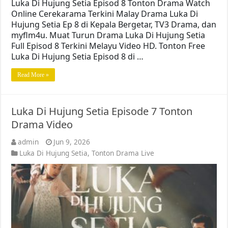
Luka Di Hujung Setia Episod 8 Tonton Drama Watch
Online Cerekarama Terkini Malay Drama Luka Di
Hujung Setia Ep 8 di Kepala Bergetar, TV3 Drama, dan
myflm4u. Muat Turun Drama Luka Di Hujung Setia
Full Episod 8 Terkini Melayu Video HD. Tonton Free
Luka Di Hujung Setia Episod 8 di …
Read More »
Luka Di Hujung Setia Episode 7 Tonton
Drama Video
admin
Jun 9, 2026
Luka Di Hujung Setia
,
Tonton Drama Live