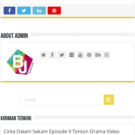
About admin
Kiriman Terkini
Cinta Dalam Sekam Episode 9 Tonton Drama Video