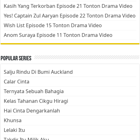
Kasih Yang Terkorban Episode 21 Tonton Drama Video
Yes! Captain Zul Aaryan Episode 22 Tonton Drama Video
Wish List Episode 15 Tonton Drama Video
Anom Suraya Episode 11 Tonton Drama Video
Popular Series
Salju Rindu Di Bumi Auckland
Calar Cinta
Ternyata Sebuah Bahagia
Kelas Tahanan Cikgu Hiragi
Hai Cinta Dengarkanlah
Khunsa
Lelaki Itu
Takdir Itu Milik Aku