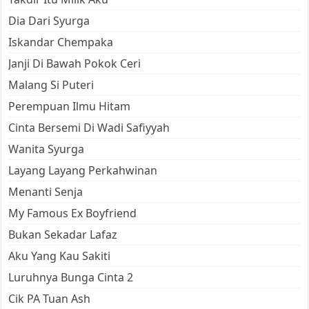
Dia Dari Syurga
Iskandar Chempaka
Janji Di Bawah Pokok Ceri
Malang Si Puteri
Perempuan Ilmu Hitam
Cinta Bersemi Di Wadi Safiyyah
Wanita Syurga
Layang Layang Perkahwinan
Menanti Senja
My Famous Ex Boyfriend
Bukan Sekadar Lafaz
Aku Yang Kau Sakiti
Luruhnya Bunga Cinta 2
Cik PA Tuan Ash