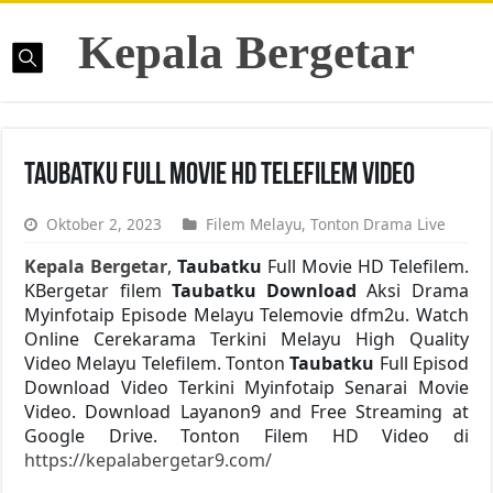
Kepala Bergetar
Taubatku Full Movie HD Telefilem Video
Oktober 2, 2023
Filem Melayu
,
Tonton Drama Live
Kepala Bergetar
,
Taubatku
Full Movie HD Telefilem.
KBergetar filem
Taubatku Download
Aksi Drama
Myinfotaip Episode Melayu Telemovie dfm2u. Watch
Online Cerekarama Terkini Melayu High Quality
Video Melayu Telefilem. Tonton
Taubatku
Full Episod
Download Video Terkini Myinfotaip Senarai Movie
Video. Download Layanon9 and Free Streaming at
Google Drive. Tonton Filem HD Video di
https://kepalabergetar9.com/