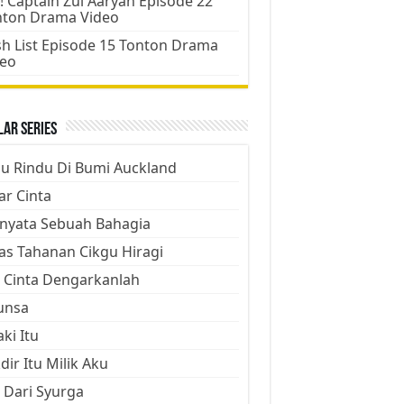
! Captain Zul Aaryan Episode 22
nton Drama Video
h List Episode 15 Tonton Drama
deo
ar Series
ju Rindu Di Bumi Auckland
ar Cinta
nyata Sebuah Bahagia
as Tahanan Cikgu Hiragi
 Cinta Dengarkanlah
unsa
aki Itu
dir Itu Milik Aku
 Dari Syurga