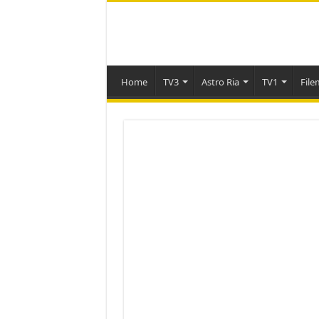
Home
TV3
Astro Ria
TV1
File