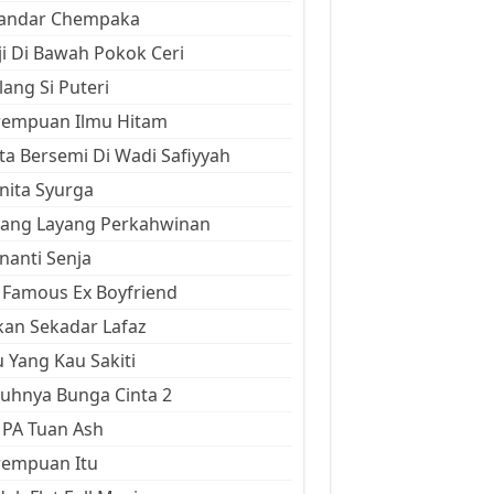
kandar Chempaka
ji Di Bawah Pokok Ceri
ang Si Puteri
rempuan Ilmu Hitam
ta Bersemi Di Wadi Safiyyah
ita Syurga
yang Layang Perkahwinan
anti Senja
Famous Ex Boyfriend
an Sekadar Lafaz
 Yang Kau Sakiti
uhnya Bunga Cinta 2
 PA Tuan Ash
rempuan Itu