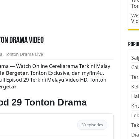
Yes
To
Wis
Vi
ton Drama Video
Popul
ta
,
Tonton Drama Live
Sal
rama — Watch Online Cerekarama Terkini Malay
Cal
la Bergetar
, Tonton Exclusive, dan myflm4u.
Ter
ll Episod 29 Terkini Melayu Video HD. Tonton
rgetar
.
Kel
Hai
sod 29 Tonton Drama
Kh
Lel
Tak
30 episodes
Dia