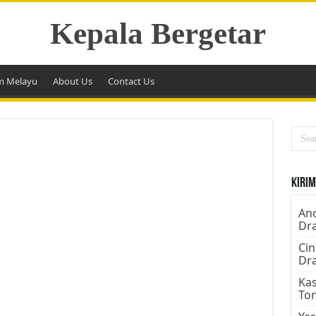
Kepala Bergetar
m Melayu
About Us
Contact Us
Kirim
Ano
Dr
Cin
Dr
Kas
To