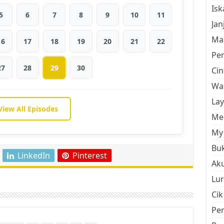
Is
5
6
7
8
9
10
11
Jan
Mal
16
17
18
19
20
21
22
Pe
27
28
29
30
Cin
Wan
La
View All Episodes
Men
My 
Buk
LinkedIn
Pinterest
Aku
Lur
Cik
Pe