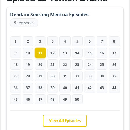
Dendam Seorang Mentua Episodes
51 episodes
1
2
3
3
4
5
6
7
8
9
10
11
12
13
14
15
16
17
18
19
20
21
22
23
24
25
26
27
28
29
30
31
32
33
34
35
36
37
38
39
40
41
42
43
44
45
46
47
48
49
50
View All Episodes