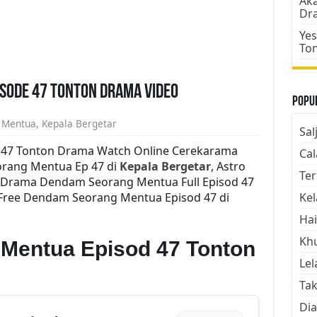
Aka
Dr
Yes
To
sode 47 Tonton Drama Video
Popul
 Mentua
,
Kepala Bergetar
Sal
47 Tonton Drama Watch Online Cerekarama
Cal
rang Mentua Ep 47 di
Kepala Bergetar
, Astro
Ter
 Drama Dendam Seorang Mentua Full Episod 47
 Free Dendam Seorang Mentua Episod 47 di
Kel
Hai
Kh
Mentua Episod 47 Tonton
Lel
Tak
Dia