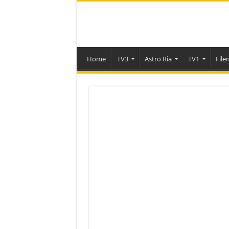
Home
TV3
Astro Ria
TV1
File