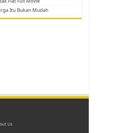
ak Flat Full Movie
urga Itu Bukan Mudah
out Us