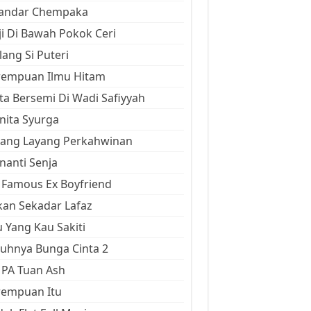
kandar Chempaka
ji Di Bawah Pokok Ceri
ang Si Puteri
rempuan Ilmu Hitam
ta Bersemi Di Wadi Safiyyah
ita Syurga
yang Layang Perkahwinan
anti Senja
Famous Ex Boyfriend
an Sekadar Lafaz
 Yang Kau Sakiti
uhnya Bunga Cinta 2
 PA Tuan Ash
rempuan Itu