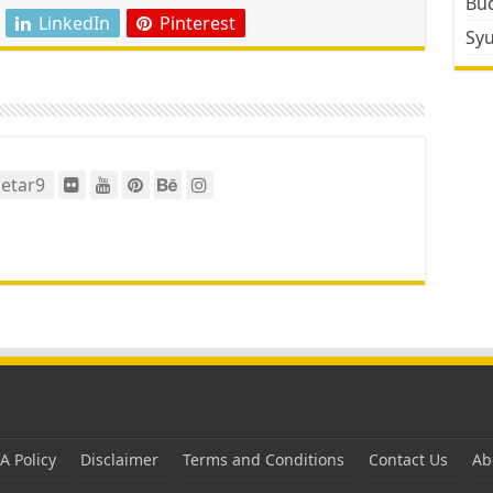
Bud
LinkedIn
Pinterest
Sy
etar9
 Policy
Disclaimer
Terms and Conditions
Contact Us
Ab