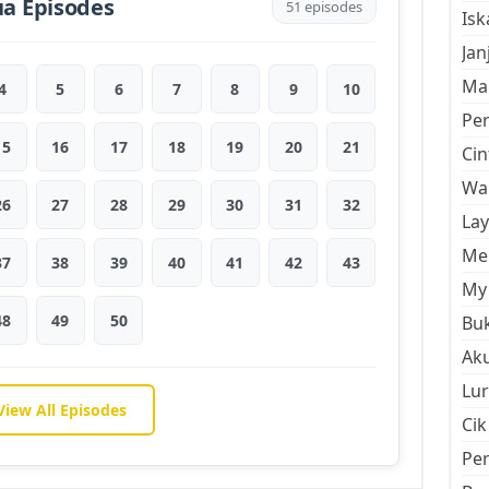
a Episodes
51 episodes
Is
Jan
Mal
4
5
6
7
8
9
10
Pe
15
16
17
18
19
20
21
Cin
Wan
26
27
28
29
30
31
32
La
Men
37
38
39
40
41
42
43
My 
48
49
50
Buk
Aku
Lur
View All Episodes
Cik
Pe