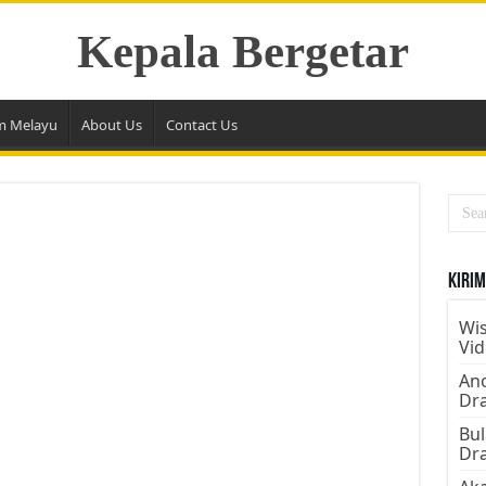
Kepala Bergetar
m Melayu
About Us
Contact Us
Kirim
Wis
Vi
Ano
Dr
Bul
Dr