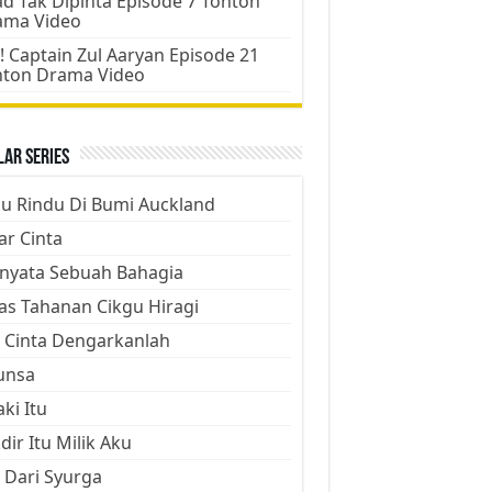
d Tak Dipinta Episode 7 Tonton
ama Video
! Captain Zul Aaryan Episode 21
nton Drama Video
ar Series
ju Rindu Di Bumi Auckland
ar Cinta
nyata Sebuah Bahagia
as Tahanan Cikgu Hiragi
 Cinta Dengarkanlah
unsa
aki Itu
dir Itu Milik Aku
 Dari Syurga