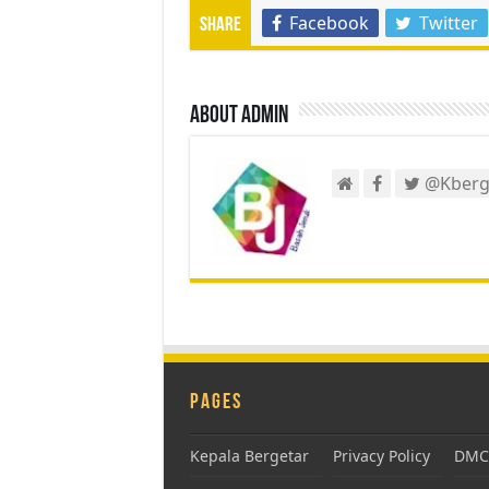
Facebook
Twitter
Share
About admin
@Kberg
Pages
Kepala Bergetar
Privacy Policy
DMCA