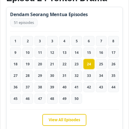
Dendam Seorang Mentua Episodes
51 episodes
1
2
3
3
4
5
6
7
8
9
10
11
12
13
14
15
16
17
18
19
20
21
22
23
24
25
26
27
28
29
30
31
32
33
34
35
36
37
38
39
40
41
42
43
44
45
46
47
48
49
50
View All Episodes