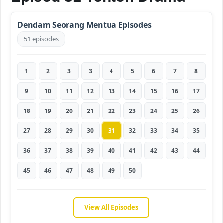
Dendam Seorang Mentua Episodes
51 episodes
1
2
3
3
4
5
6
7
8
9
10
11
12
13
14
15
16
17
18
19
20
21
22
23
24
25
26
27
28
29
30
31
32
33
34
35
36
37
38
39
40
41
42
43
44
45
46
47
48
49
50
View All Episodes