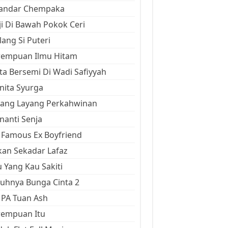
kandar Chempaka
ji Di Bawah Pokok Ceri
ang Si Puteri
rempuan Ilmu Hitam
ta Bersemi Di Wadi Safiyyah
ita Syurga
yang Layang Perkahwinan
anti Senja
Famous Ex Boyfriend
an Sekadar Lafaz
 Yang Kau Sakiti
uhnya Bunga Cinta 2
 PA Tuan Ash
rempuan Itu