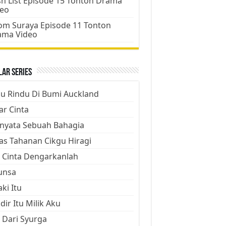
h List Episode 15 Tonton Drama
deo
m Suraya Episode 11 Tonton
ama Video
ar Series
ju Rindu Di Bumi Auckland
ar Cinta
nyata Sebuah Bahagia
as Tahanan Cikgu Hiragi
 Cinta Dengarkanlah
unsa
aki Itu
dir Itu Milik Aku
 Dari Syurga