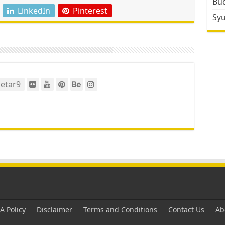
Bud
LinkedIn
Pinterest
Sy
etar9
 Policy
Disclaimer
Terms and Conditions
Contact Us
Ab