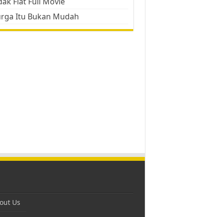
ak Flat Full Movie
urga Itu Bukan Mudah
out Us