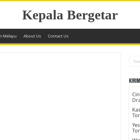
Kepala Bergetar
m Melayu
About Us
Contact Us
Kirim
Cin
Dr
Kas
To
Yes
To