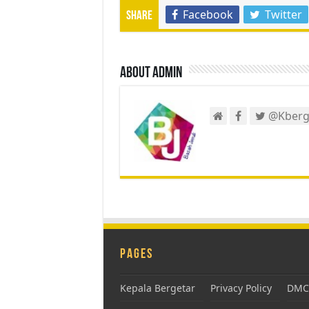
Facebook
Twitter
Share
About admin
@Kberg
Pages
Kepala Bergetar
Privacy Policy
DMCA