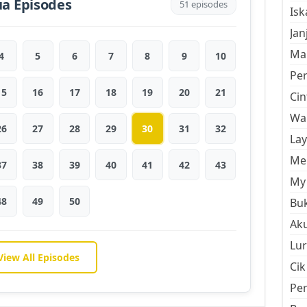
a Episodes
51 episodes
Is
Jan
Mal
4
5
6
7
8
9
10
Pe
15
16
17
18
19
20
21
Cin
Wan
26
27
28
29
30
31
32
La
Men
37
38
39
40
41
42
43
My 
48
49
50
Buk
Aku
Lur
View All Episodes
Cik
Pe