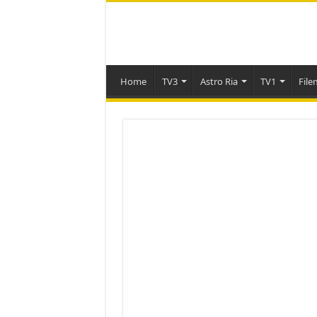
Home
TV3
Astro Ria
TV1
File