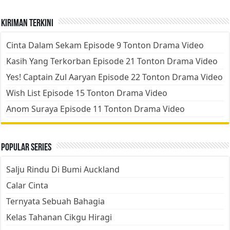
Kiriman Terkini
Cinta Dalam Sekam Episode 9 Tonton Drama Video
Kasih Yang Terkorban Episode 21 Tonton Drama Video
Yes! Captain Zul Aaryan Episode 22 Tonton Drama Video
Wish List Episode 15 Tonton Drama Video
Anom Suraya Episode 11 Tonton Drama Video
Popular Series
Salju Rindu Di Bumi Auckland
Calar Cinta
Ternyata Sebuah Bahagia
Kelas Tahanan Cikgu Hiragi