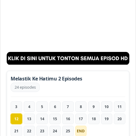
Melastik Ke Hatimu 2 Episodes
24 episodes
3
4
5
6
7
8
9
10
11
12
13
14
15
16
17
18
19
20
21
22
23
24
25
END