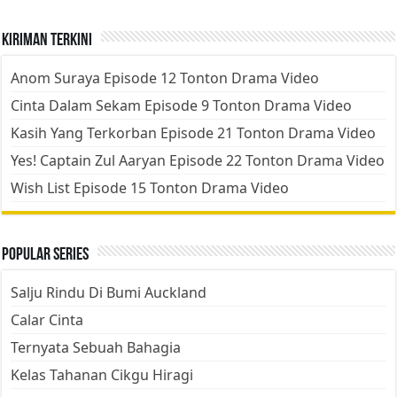
Kiriman Terkini
Anom Suraya Episode 12 Tonton Drama Video
Cinta Dalam Sekam Episode 9 Tonton Drama Video
Kasih Yang Terkorban Episode 21 Tonton Drama Video
Yes! Captain Zul Aaryan Episode 22 Tonton Drama Video
Wish List Episode 15 Tonton Drama Video
Popular Series
Salju Rindu Di Bumi Auckland
Calar Cinta
Ternyata Sebuah Bahagia
Kelas Tahanan Cikgu Hiragi