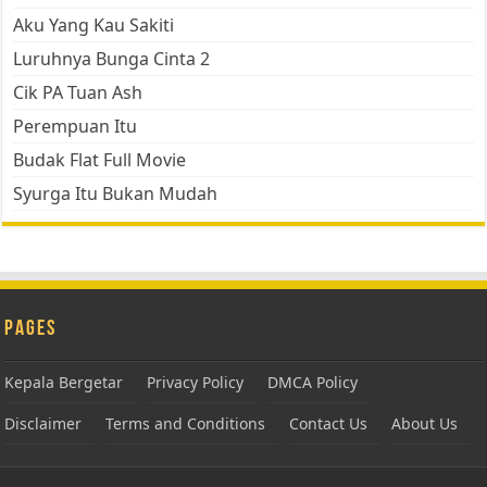
Aku Yang Kau Sakiti
Luruhnya Bunga Cinta 2
Cik PA Tuan Ash
Perempuan Itu
Budak Flat Full Movie
Syurga Itu Bukan Mudah
Pages
Kepala Bergetar
Privacy Policy
DMCA Policy
Disclaimer
Terms and Conditions
Contact Us
About Us