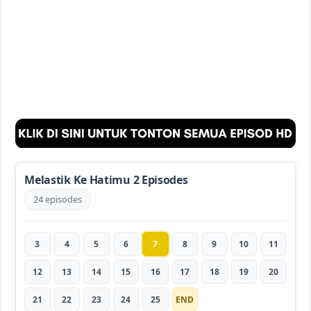
Melastik Ke Hatimu 2 Episodes
24 episodes
3
4
5
6
7
8
9
10
11
12
13
14
15
16
17
18
19
20
21
22
23
24
25
END