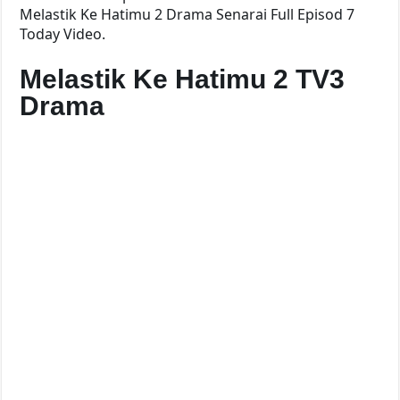
Melastik Ke Hatimu 2 Drama Senarai Full Episod 7
Today Video.
Melastik Ke Hatimu 2 TV3
Drama