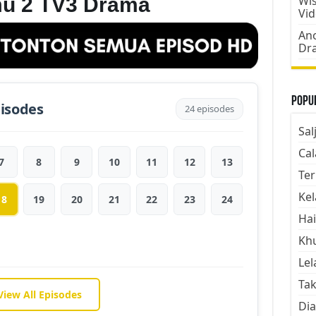
mu 2 TV3 Drama
Wis
Vi
Ano
Dr
Popul
pisodes
24 episodes
Sal
Cal
7
8
9
10
11
12
13
Ter
Kel
18
19
20
21
22
23
24
Hai
Kh
Lel
Tak
View All Episodes
Dia