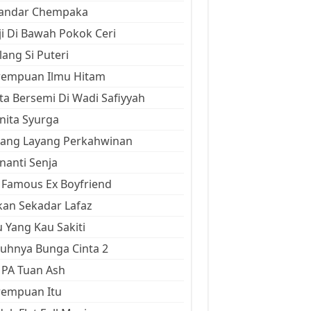
kandar Chempaka
ji Di Bawah Pokok Ceri
ang Si Puteri
rempuan Ilmu Hitam
ta Bersemi Di Wadi Safiyyah
ita Syurga
yang Layang Perkahwinan
anti Senja
Famous Ex Boyfriend
an Sekadar Lafaz
 Yang Kau Sakiti
uhnya Bunga Cinta 2
 PA Tuan Ash
rempuan Itu