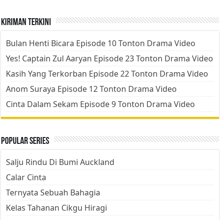
Kiriman Terkini
Bulan Henti Bicara Episode 10 Tonton Drama Video
Yes! Captain Zul Aaryan Episode 23 Tonton Drama Video
Kasih Yang Terkorban Episode 22 Tonton Drama Video
Anom Suraya Episode 12 Tonton Drama Video
Cinta Dalam Sekam Episode 9 Tonton Drama Video
Popular Series
Salju Rindu Di Bumi Auckland
Calar Cinta
Ternyata Sebuah Bahagia
Kelas Tahanan Cikgu Hiragi