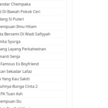
kandar Chempaka
ji Di Bawah Pokok Ceri
ang Si Puteri
rempuan Ilmu Hitam
ta Bersemi Di Wadi Safiyyah
ita Syurga
yang Layang Perkahwinan
anti Senja
Famous Ex Boyfriend
an Sekadar Lafaz
 Yang Kau Sakiti
uhnya Bunga Cinta 2
 PA Tuan Ash
rempuan Itu