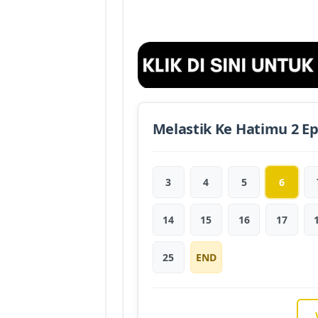
Melastik Ke Hatimu 2 E
3
4
5
6
14
15
16
17
25
END