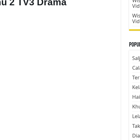
mu 2 TV3 Drama
Wis
Vi
Wis
Vi
Popul
Sal
Cal
Ter
Kel
Hai
Kh
Lel
Tak
Dia