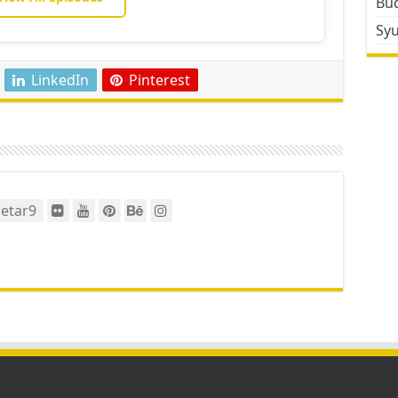
Bud
Sy
LinkedIn
Pinterest
etar9