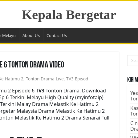
Kepala Bergetar
m Melayu
About Us
Contact Us
de 6 Tonton Drama Video
Ke Hatimu 2
,
Tonton Drama Live
,
TV3 Episod
Kirim
imu 2 Episode 6
TV3
Tonton Drama. Download
Yes
p 6 Terkini Melayu High Quality (myinfotaip)
To
Terkini Malay Drama Melastik Ke Hatimu 2
Kas
rgetar Malaysia Drama Melastik Ke Hatimu 2
To
Tonton Melastik Ke Hatimu 2 Drama Senarai Full
Cin
Dr