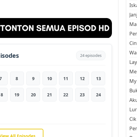
Is
Jan
Mal
Pe
Cin
Wan
pisodes
24 episodes
La
Men
7
8
9
10
11
12
13
My 
Buk
18
19
20
21
22
23
24
Aku
Lur
Cik
Pe
View All Episodes