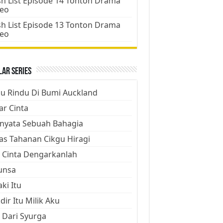
h List Episode 14 Tonton Drama
deo
h List Episode 13 Tonton Drama
deo
ar Series
ju Rindu Di Bumi Auckland
ar Cinta
nyata Sebuah Bahagia
as Tahanan Cikgu Hiragi
 Cinta Dengarkanlah
unsa
aki Itu
dir Itu Milik Aku
 Dari Syurga