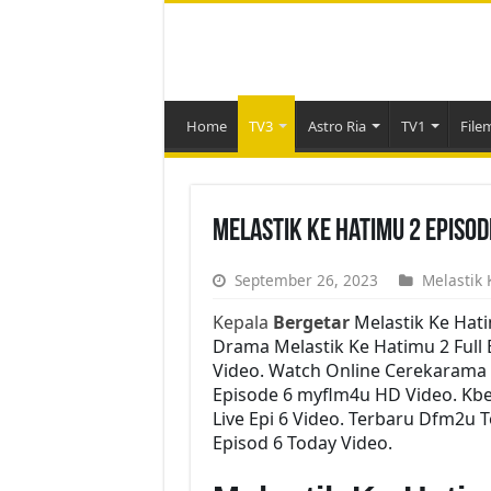
Home
TV3
Astro Ria
TV1
File
Melastik Ke Hatimu 2 Episo
September 26, 2023
Melastik 
Kepala
Bergetar
Melastik Ke Hat
Drama Melastik Ke Hatimu 2 Full E
Video. Watch Online Cerekarama 
Episode 6 myflm4u HD Video. Kbe
Live Epi 6 Video. Terbaru Dfm2u 
Episod 6 Today Video.