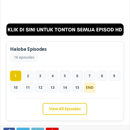
Haloba Episodes
16 episodes
1
2
3
4
5
6
7
8
9
10
11
12
13
14
15
END
View All Episodes