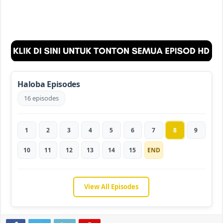
Haloba Episodes
16 episodes
1
2
3
4
5
6
7
8
9
10
11
12
13
14
15
END
View All Episodes