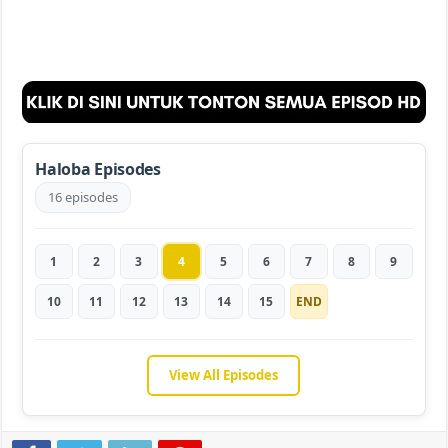
Haloba Episodes
16 episodes
1
2
3
4
5
6
7
8
9
10
11
12
13
14
15
END
View All Episodes