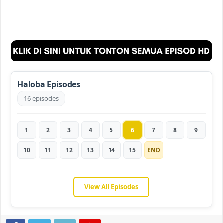
Haloba Episodes
16 episodes
1
2
3
4
5
6
7
8
9
10
11
12
13
14
15
END
View All Episodes