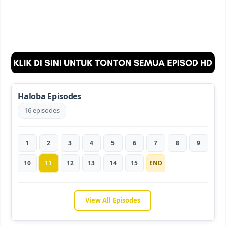
Haloba Episodes
16 episodes
1
2
3
4
5
6
7
8
9
10
11
12
13
14
15
END
View All Episodes