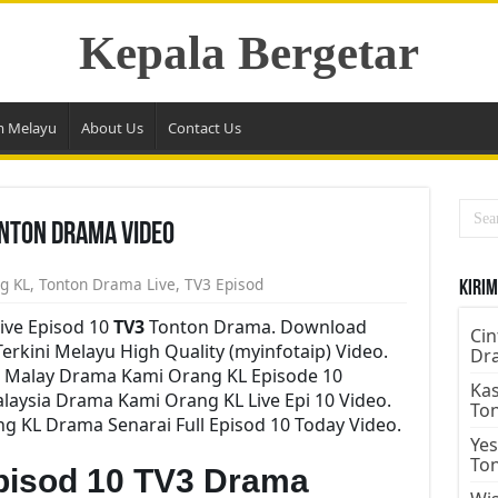
Kepala Bergetar
m Melayu
About Us
Contact Us
onton Drama Video
g KL
,
Tonton Drama Live
,
TV3 Episod
Kirim
ive Episod 10
TV3
Tonton Drama. Download
Cin
erkini Melayu High Quality (myinfotaip) Video.
Dr
i Malay Drama Kami Orang KL Episode 10
Kas
aysia Drama Kami Orang KL Live Epi 10 Video.
To
 KL Drama Senarai Full Episod 10 Today Video.
Yes
To
pisod 10 TV3 Drama