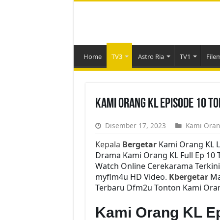
Home
TV3
Astro Ria
TV1
File
Kami Orang KL Episode 10 T
Disember 17, 2023
Kami Oran
Kepala
Bergetar
Kami Orang KL L
Drama Kami Orang KL Full Ep 10 T
Watch Online Cerekarama Terkin
myflm4u HD Video.
Kbergetar
Mal
Terbaru Dfm2u Tonton Kami Orang
Kami Orang KL E