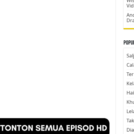
Wis
Vi
Ano
Dr
Popul
Sal
Cal
Ter
Kel
Hai
Kh
Lel
Tak
Dia