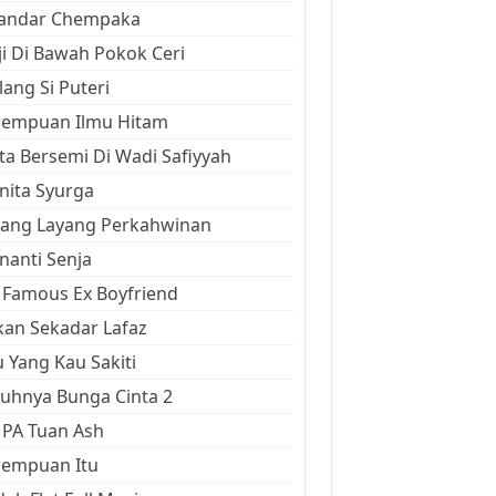
kandar Chempaka
ji Di Bawah Pokok Ceri
ang Si Puteri
rempuan Ilmu Hitam
ta Bersemi Di Wadi Safiyyah
ita Syurga
yang Layang Perkahwinan
anti Senja
Famous Ex Boyfriend
an Sekadar Lafaz
 Yang Kau Sakiti
uhnya Bunga Cinta 2
 PA Tuan Ash
rempuan Itu