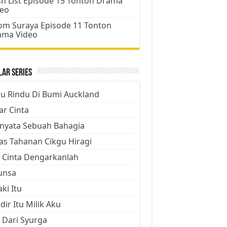
h List Episode 15 Tonton Drama
deo
m Suraya Episode 11 Tonton
ama Video
ar Series
ju Rindu Di Bumi Auckland
ar Cinta
nyata Sebuah Bahagia
as Tahanan Cikgu Hiragi
 Cinta Dengarkanlah
unsa
aki Itu
dir Itu Milik Aku
 Dari Syurga