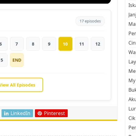
Is
Jan
17 episodes
Mal
Pe
Cin
6
7
8
9
10
11
12
Wan
15
END
La
Men
My 
View All Episodes
Buk
Aku
Lur
LinkedIn
Pinterest
Cik
Pe