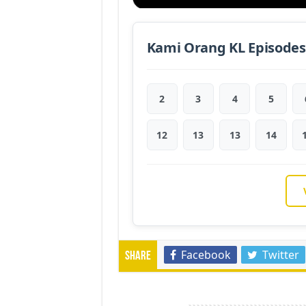
Kami Orang KL Episodes
2
3
4
5
12
13
13
14
Facebook
Twitter
Share