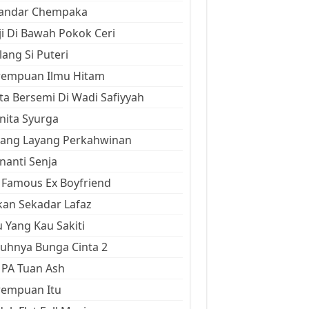
kandar Chempaka
ji Di Bawah Pokok Ceri
ang Si Puteri
rempuan Ilmu Hitam
ta Bersemi Di Wadi Safiyyah
ita Syurga
yang Layang Perkahwinan
anti Senja
Famous Ex Boyfriend
an Sekadar Lafaz
 Yang Kau Sakiti
uhnya Bunga Cinta 2
 PA Tuan Ash
rempuan Itu