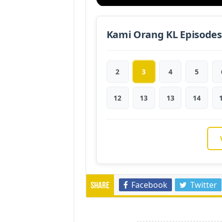
Kami Orang KL Episodes
2
3
4
5
12
13
13
14
Facebook
Twitter
Share