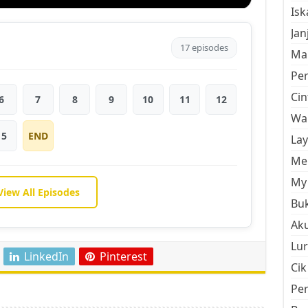
Is
Jan
17 episodes
Mal
Pe
Cin
6
7
8
9
10
11
12
Wan
15
END
La
Men
My 
View All Episodes
Buk
Aku
Lur
LinkedIn
Pinterest
Cik
Pe