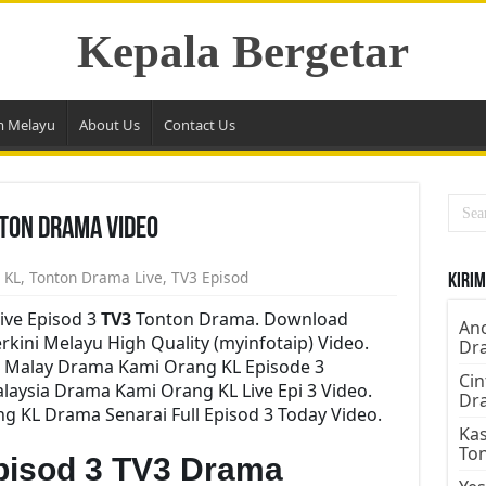
Kepala Bergetar
m Melayu
About Us
Contact Us
nton Drama Video
 KL
,
Tonton Drama Live
,
TV3 Episod
Kirim
ive Episod 3
TV3
Tonton Drama. Download
Ano
rkini Melayu High Quality (myinfotaip) Video.
Dr
i Malay Drama Kami Orang KL Episode 3
Cin
aysia Drama Kami Orang KL Live Epi 3 Video.
Dr
 KL Drama Senarai Full Episod 3 Today Video.
Kas
To
pisod 3 TV3 Drama