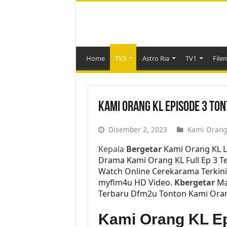
Home
TV3
Astro Ria
TV1
File
Kami Orang KL Episode 3 To
Disember 2, 2023
Kami Orang
Kepala
Bergetar
Kami Orang KL L
Drama Kami Orang KL Full Ep 3 Te
Watch Online Cerekarama Terkin
myflm4u HD Video.
Kbergetar
Mal
Terbaru Dfm2u Tonton Kami Orang
Kami Orang KL E