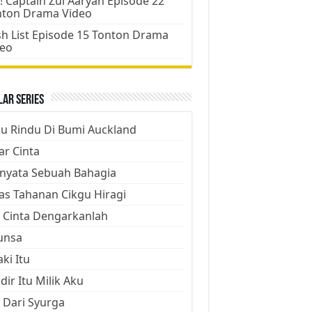
! Captain Zul Aaryan Episode 22
nton Drama Video
h List Episode 15 Tonton Drama
deo
ar Series
ju Rindu Di Bumi Auckland
ar Cinta
nyata Sebuah Bahagia
as Tahanan Cikgu Hiragi
 Cinta Dengarkanlah
unsa
aki Itu
dir Itu Milik Aku
 Dari Syurga