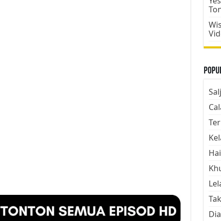
Yes
To
Wis
Vi
Popul
Sal
Cal
Ter
Kel
Hai
Kh
Lel
Tak
Dia