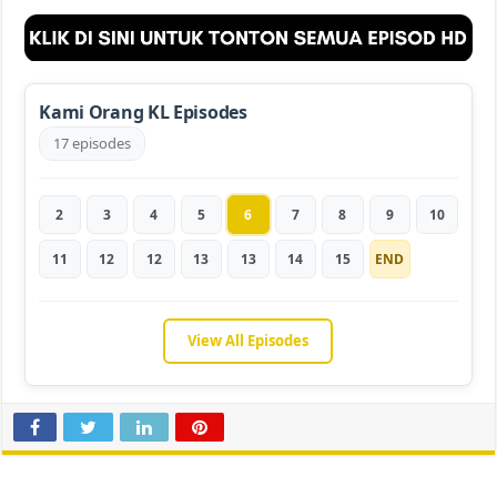
Kami Orang KL Episodes
17 episodes
2
3
4
5
6
7
8
9
10
11
12
12
13
13
14
15
END
View All Episodes