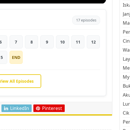
Is
Jan
17 episodes
Mal
Pe
Cin
6
7
8
9
10
11
12
Wan
15
END
La
Men
My 
View All Episodes
Buk
Aku
Lur
LinkedIn
Pinterest
Cik
Pe