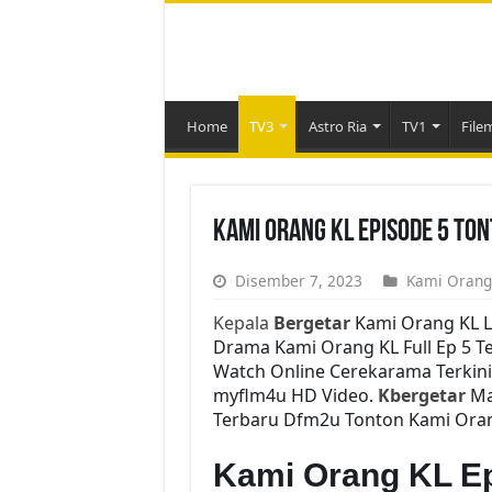
Home
TV3
Astro Ria
TV1
File
Kami Orang KL Episode 5 To
Disember 7, 2023
Kami Orang
Kepala
Bergetar
Kami Orang KL L
Drama Kami Orang KL Full Ep 5 Te
Watch Online Cerekarama Terkin
myflm4u HD Video.
Kbergetar
Mal
Terbaru Dfm2u Tonton Kami Orang
Kami Orang KL E