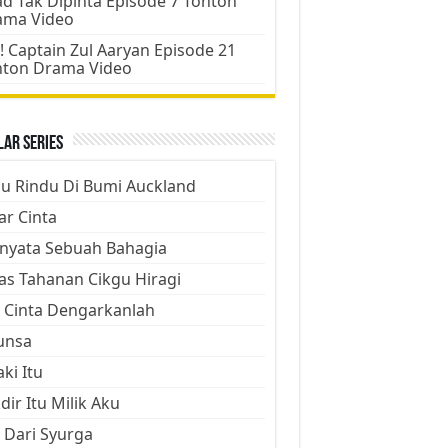
d Tak Dipinta Episode 7 Tonton
ama Video
! Captain Zul Aaryan Episode 21
nton Drama Video
ar Series
ju Rindu Di Bumi Auckland
ar Cinta
nyata Sebuah Bahagia
as Tahanan Cikgu Hiragi
 Cinta Dengarkanlah
unsa
aki Itu
dir Itu Milik Aku
 Dari Syurga