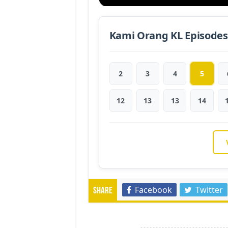
Kami Orang KL Episodes
2
3
4
5
12
13
13
14
Facebook
Twitter
Share