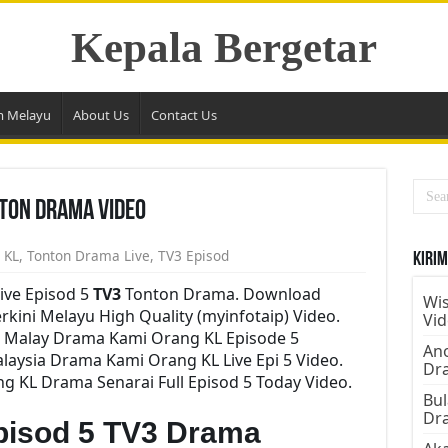
Kepala Bergetar
m Melayu
About Us
Contact Us
nton Drama Video
 KL
,
Tonton Drama Live
,
TV3 Episod
Kirim
ive Episod 5
TV3
Tonton Drama. Download
Wis
rkini Melayu High Quality (myinfotaip) Video.
Vi
i Malay Drama Kami Orang KL Episode 5
Ano
aysia Drama Kami Orang KL Live Epi 5 Video.
Dr
 KL Drama Senarai Full Episod 5 Today Video.
Bul
Dr
pisod 5 TV3 Drama