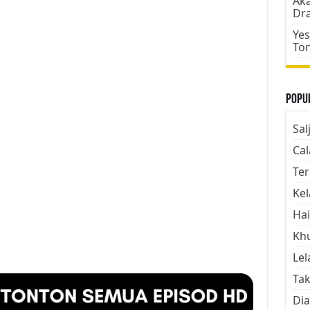
Aka
Dr
Yes
To
Popul
Sal
Cal
Ter
Kel
Hai
Kh
Lel
Tak
Dia