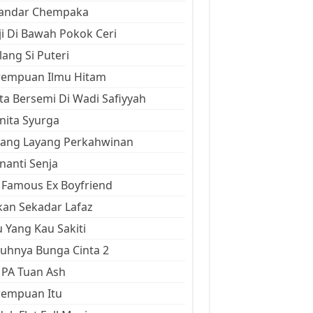
kandar Chempaka
ji Di Bawah Pokok Ceri
ang Si Puteri
rempuan Ilmu Hitam
ta Bersemi Di Wadi Safiyyah
ita Syurga
yang Layang Perkahwinan
anti Senja
Famous Ex Boyfriend
an Sekadar Lafaz
 Yang Kau Sakiti
uhnya Bunga Cinta 2
 PA Tuan Ash
rempuan Itu