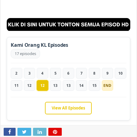
Kami Orang KL Episodes
17 episodes
2
3
4
5
6
7
8
9
10
11
12
12
13
13
14
15
END
View All Episodes