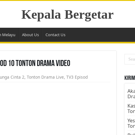
Kepala Bergetar
m Melayu
About Us
Contact Us
sod 10 Tonton Drama Video
unga Cinta 2
,
Tonton Drama Live
,
TV3 Episod
Kirim
Aka
Dr
Kas
To
Yes
To