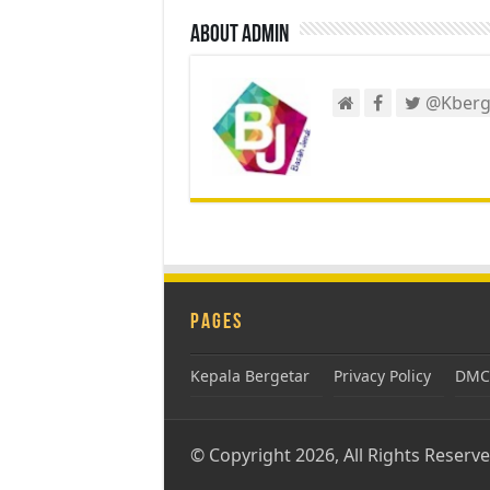
About admin
@Kberg
Pages
Kepala Bergetar
Privacy Policy
DMCA
© Copyright 2026, All Rights Reserv