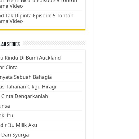
an Henti Bicara Episode 8 Tonton
ama Video
d Tak Dipinta Episode 5 Tonton
ama Video
ar Series
ju Rindu Di Bumi Auckland
ar Cinta
nyata Sebuah Bahagia
as Tahanan Cikgu Hiragi
 Cinta Dengarkanlah
unsa
aki Itu
dir Itu Milik Aku
 Dari Syurga