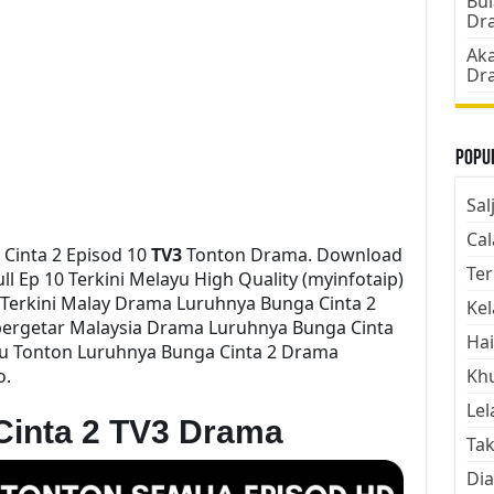
Bul
Dr
Aka
Dr
Popul
Sal
Cal
Cinta 2 Episod 10
TV3
Tonton Drama. Download
Ter
l Ep 10 Terkini Melayu High Quality (myinfotaip)
Terkini Malay Drama Luruhnya Bunga Cinta 2
Kel
bergetar Malaysia Drama Luruhnya Bunga Cinta
Hai
m2u Tonton Luruhnya Bunga Cinta 2 Drama
o.
Kh
Lel
Cinta 2 TV3 Drama
Tak
Dia