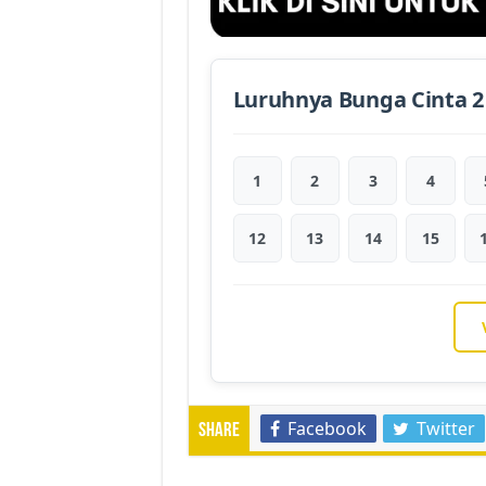
Luruhnya Bunga Cinta 2
1
2
3
4
12
13
14
15
Facebook
Twitter
Share