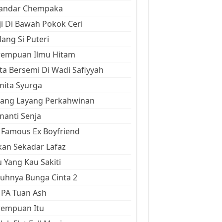
kandar Chempaka
ji Di Bawah Pokok Ceri
ang Si Puteri
rempuan Ilmu Hitam
ta Bersemi Di Wadi Safiyyah
ita Syurga
yang Layang Perkahwinan
anti Senja
Famous Ex Boyfriend
an Sekadar Lafaz
 Yang Kau Sakiti
uhnya Bunga Cinta 2
 PA Tuan Ash
rempuan Itu