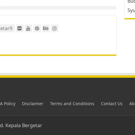
Bud
Sy
etar9
 Policy
Disclaimer
Terms and Conditions
Contact Us
Ab
ed.
Kepala Bergetar