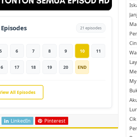
Is
Jan
Mal
 Episodes
21 episodes
Pe
Cin
5
6
7
8
9
10
11
Wan
La
16
17
18
19
20
END
Men
My 
Buk
View All Episodes
Aku
Lur
Cik
LinkedIn
Pinterest
Pe