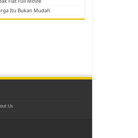
ak Flat Full Movie
urga Itu Bukan Mudah
out Us