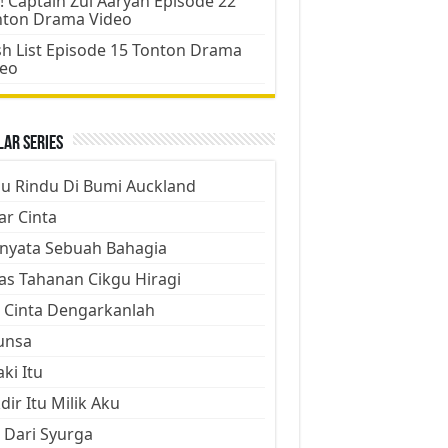
! Captain Zul Aaryan Episode 22
nton Drama Video
h List Episode 15 Tonton Drama
deo
ar Series
ju Rindu Di Bumi Auckland
ar Cinta
nyata Sebuah Bahagia
as Tahanan Cikgu Hiragi
 Cinta Dengarkanlah
unsa
aki Itu
dir Itu Milik Aku
 Dari Syurga