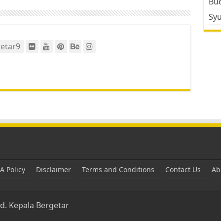
Bud
Sy
etar9
 Policy
Disclaimer
Terms and Conditions
Contact Us
Ab
ed.
Kepala Bergetar