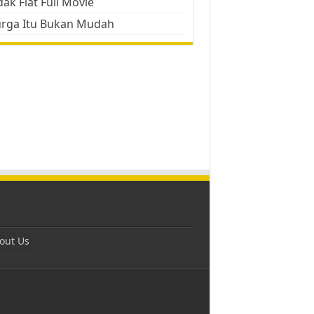
ak Flat Full Movie
urga Itu Bukan Mudah
out Us