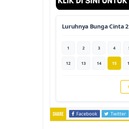
Luruhnya Bunga Cinta 2
1
2
3
4
12
13
14
15
Facebook
Twitter
Share