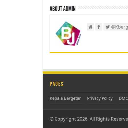
About admin
@Kberg
Pages
Kepala Bergetar
Privacy Policy
DMCA
© Copyright 2026, All Rights Reserv