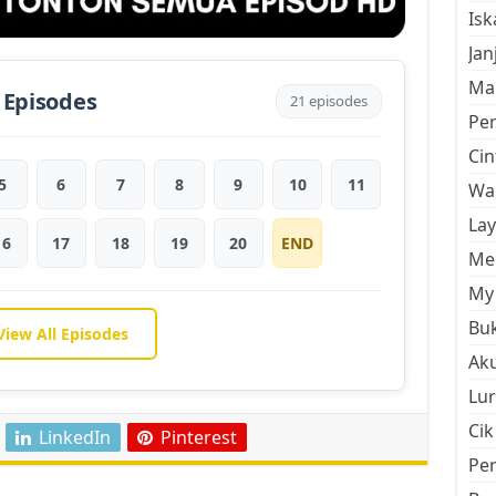
Is
Jan
Mal
 Episodes
21 episodes
Pe
Cin
5
6
7
8
9
10
11
Wan
La
16
17
18
19
20
END
Men
My 
Buk
View All Episodes
Aku
Lur
Cik
LinkedIn
Pinterest
Pe