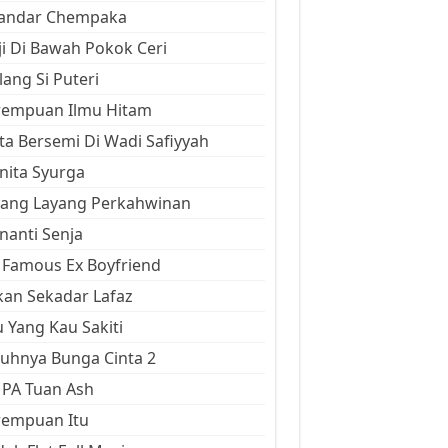
kandar Chempaka
ji Di Bawah Pokok Ceri
ang Si Puteri
rempuan Ilmu Hitam
ta Bersemi Di Wadi Safiyyah
ita Syurga
yang Layang Perkahwinan
anti Senja
Famous Ex Boyfriend
an Sekadar Lafaz
 Yang Kau Sakiti
uhnya Bunga Cinta 2
 PA Tuan Ash
rempuan Itu