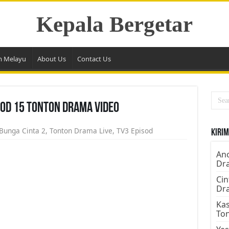
Kepala Bergetar
m Melayu
About Us
Contact Us
sod 15 Tonton Drama Video
Bunga Cinta 2
,
Tonton Drama Live
,
TV3 Episod
Kirim
Ano
Dr
Cin
Dr
Kas
To