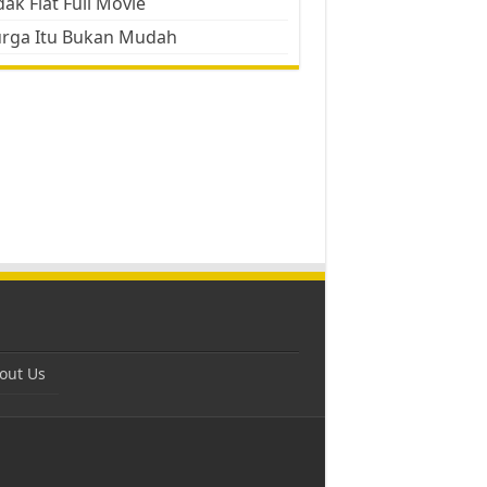
ak Flat Full Movie
urga Itu Bukan Mudah
out Us