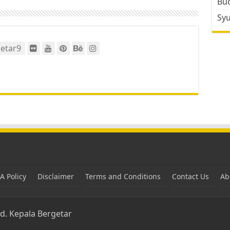
Bud
Sy
etar9
 Policy
Disclaimer
Terms and Conditions
Contact Us
Ab
ed.
Kepala Bergetar