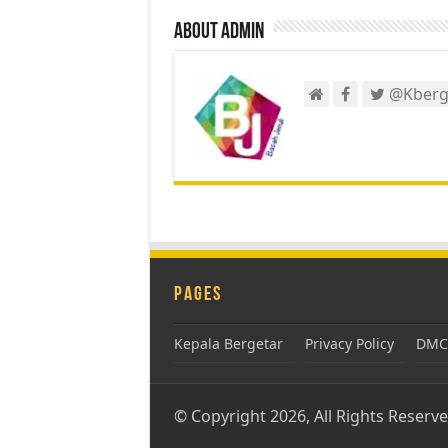
About admin
@Kberg
Pages
Kepala Bergetar
Privacy Policy
DMCA
© Copyright 2026, All Rights Reserv