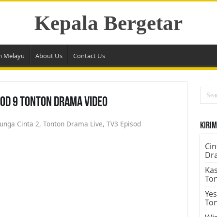
Kepala Bergetar
m Melayu
About Us
Contact Us
sod 9 Tonton Drama Video
unga Cinta 2
,
Tonton Drama Live
,
TV3 Episod
Kirim
Cin
Dr
Kas
To
Yes
To