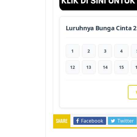
Luruhnya Bunga Cinta 2
1
2
3
4
12
13
14
15
Facebook
Twitter
Share