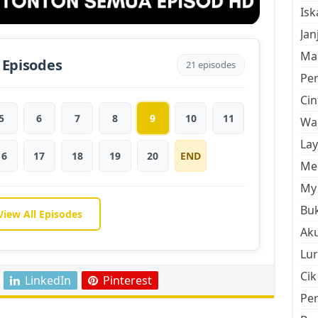
Is
Jan
Mal
 Episodes
21 episodes
Pe
Cin
5
6
7
8
9
10
11
Wan
La
16
17
18
19
20
END
Men
My 
Buk
View All Episodes
Aku
Lur
Cik
LinkedIn
Pinterest
Pe