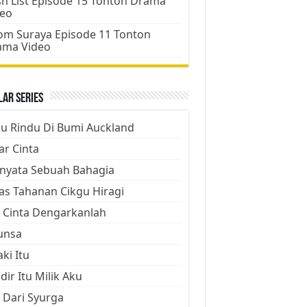
h List Episode 15 Tonton Drama
deo
m Suraya Episode 11 Tonton
ama Video
ar Series
ju Rindu Di Bumi Auckland
ar Cinta
nyata Sebuah Bahagia
as Tahanan Cikgu Hiragi
 Cinta Dengarkanlah
unsa
aki Itu
dir Itu Milik Aku
 Dari Syurga