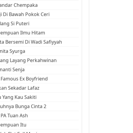
kandar Chempaka
ji Di Bawah Pokok Ceri
ang Si Puteri
rempuan Ilmu Hitam
ta Bersemi Di Wadi Safiyyah
ita Syurga
yang Layang Perkahwinan
anti Senja
Famous Ex Boyfriend
an Sekadar Lafaz
 Yang Kau Sakiti
uhnya Bunga Cinta 2
 PA Tuan Ash
rempuan Itu