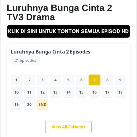
Luruhnya Bunga Cinta 2
TV3 Drama
Luruhnya Bunga Cinta 2 Episodes
21 episodes
1
2
3
4
5
6
7
8
9
10
11
12
13
14
15
16
17
18
19
20
END
View All Episodes