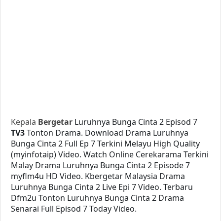
Kepala
Bergetar
Luruhnya Bunga Cinta 2 Episod 7
TV3
Tonton Drama. Download Drama Luruhnya
Bunga Cinta 2 Full Ep 7 Terkini Melayu High Quality
(myinfotaip) Video. Watch Online Cerekarama Terkini
Malay Drama Luruhnya Bunga Cinta 2 Episode 7
myflm4u HD Video. Kbergetar Malaysia Drama
Luruhnya Bunga Cinta 2 Live Epi 7 Video. Terbaru
Dfm2u Tonton Luruhnya Bunga Cinta 2 Drama
Senarai Full Episod 7 Today Video.