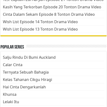
Kasih Yang Terkorban Episode 20 Tonton Drama Video
Cinta Dalam Sekam Episode 8 Tonton Drama Video
Wish List Episode 14 Tonton Drama Video
Wish List Episode 13 Tonton Drama Video
Popular Series
Salju Rindu Di Bumi Auckland
Calar Cinta
Ternyata Sebuah Bahagia
Kelas Tahanan Cikgu Hiragi
Hai Cinta Dengarkanlah
Khunsa
Lelaki Itu