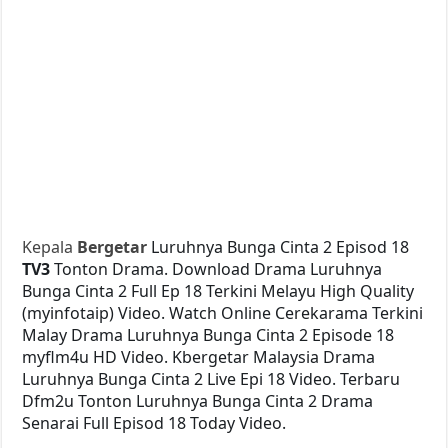
Kepala
Bergetar
Luruhnya Bunga Cinta 2 Episod 18
TV3
Tonton Drama. Download Drama Luruhnya
Bunga Cinta 2 Full Ep 18 Terkini Melayu High Quality
(myinfotaip) Video. Watch Online Cerekarama Terkini
Malay Drama Luruhnya Bunga Cinta 2 Episode 18
myflm4u HD Video. Kbergetar Malaysia Drama
Luruhnya Bunga Cinta 2 Live Epi 18 Video. Terbaru
Dfm2u Tonton Luruhnya Bunga Cinta 2 Drama
Senarai Full Episod 18 Today Video.