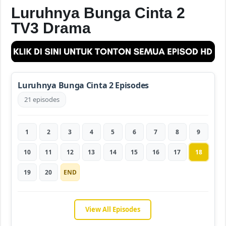
Luruhnya Bunga Cinta 2
TV3 Drama
Luruhnya Bunga Cinta 2 Episodes
21 episodes
1
2
3
4
5
6
7
8
9
10
11
12
13
14
15
16
17
18
19
20
END
View All Episodes