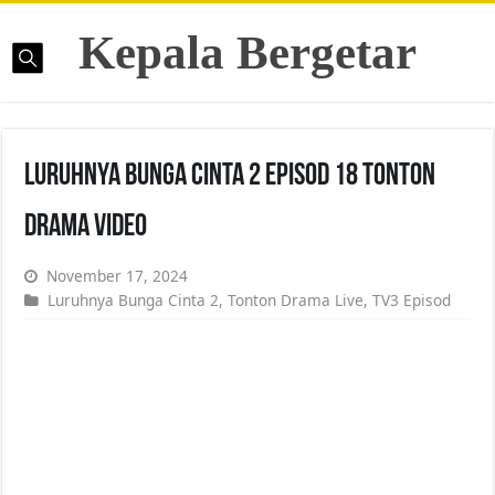
Kepala Bergetar
Luruhnya Bunga Cinta 2 Episod 18 Tonton
Drama Video
November 17, 2024
Luruhnya Bunga Cinta 2
,
Tonton Drama Live
,
TV3 Episod