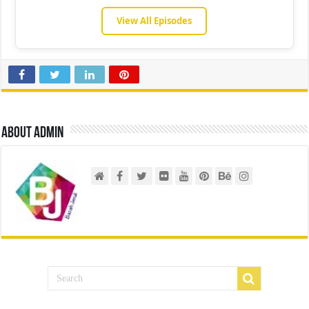
View All Episodes
About admin