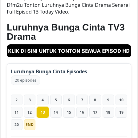
Dfm2u Tonton Luruhnya Bunga Cinta Drama Senarai
Full Episod 13 Today Video.
Luruhnya Bunga Cinta TV3
Drama
Luruhnya Bunga Cinta Episodes
20 episodes
2
3
4
5
6
7
8
9
10
11
12
13
14
15
16
17
18
19
20
END