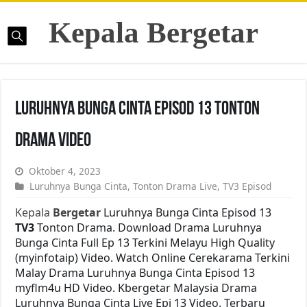
Kepala Bergetar
Luruhnya Bunga Cinta Episod 13 Tonton
Drama Video
Oktober 4, 2023
Luruhnya Bunga Cinta
,
Tonton Drama Live
,
TV3 Episod
Kepala
Bergetar
Luruhnya Bunga Cinta Episod 13
TV3
Tonton Drama. Download Drama Luruhnya
Bunga Cinta Full Ep 13 Terkini Melayu High Quality
(myinfotaip) Video. Watch Online Cerekarama Terkini
Malay Drama Luruhnya Bunga Cinta Episod 13
myflm4u HD Video. Kbergetar Malaysia Drama
Luruhnya Bunga Cinta Live Epi 13 Video. Terbaru