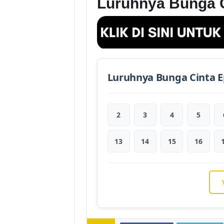
Luruhnya Bunga 
Luruhnya Bunga Cinta E
2
3
4
5
13
14
15
16