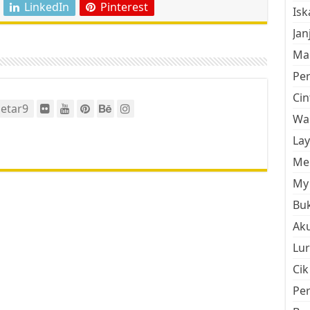
LinkedIn
Pinterest
Is
Jan
Mal
Pe
Cin
etar9
Wan
La
Men
My 
Buk
Aku
Lur
Cik
Pe