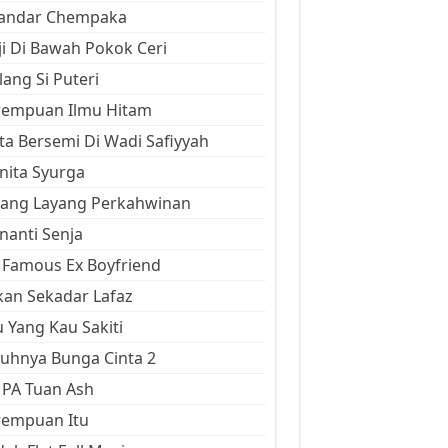
kandar Chempaka
ji Di Bawah Pokok Ceri
ang Si Puteri
rempuan Ilmu Hitam
ta Bersemi Di Wadi Safiyyah
ita Syurga
yang Layang Perkahwinan
anti Senja
Famous Ex Boyfriend
an Sekadar Lafaz
 Yang Kau Sakiti
uhnya Bunga Cinta 2
 PA Tuan Ash
rempuan Itu