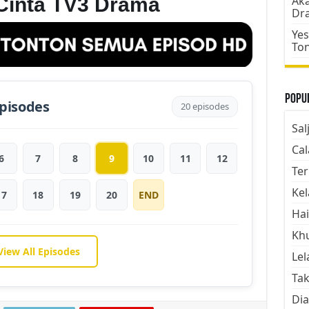
Cinta TV3 Drama
Aka
Dr
Yes
To
Popul
pisodes
20 episodes
Sal
Cal
6
7
8
9
10
11
12
Ter
Kel
17
18
19
20
END
Hai
Kh
View All Episodes
Lel
Tak
Dia