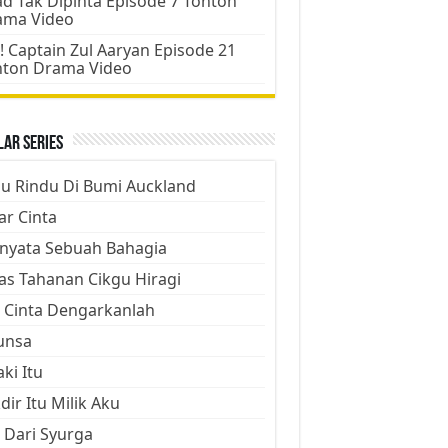
d Tak Dipinta Episode 7 Tonton
ama Video
! Captain Zul Aaryan Episode 21
nton Drama Video
ar Series
ju Rindu Di Bumi Auckland
ar Cinta
nyata Sebuah Bahagia
as Tahanan Cikgu Hiragi
 Cinta Dengarkanlah
unsa
aki Itu
dir Itu Milik Aku
 Dari Syurga