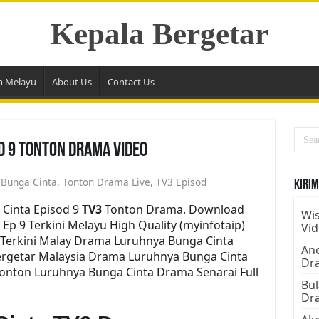
Kepala Bergetar
m Melayu
About Us
Contact Us
d 9 Tonton Drama Video
 Bunga Cinta
,
Tonton Drama Live
,
TV3 Episod
Kirim
Cinta Episod 9
TV3
Tonton Drama. Download
Wis
Ep 9 Terkini Melayu High Quality (myinfotaip)
Vi
Terkini Malay Drama Luruhnya Bunga Cinta
Ano
ergetar Malaysia Drama Luruhnya Bunga Cinta
Dr
Tonton Luruhnya Bunga Cinta Drama Senarai Full
Bul
Dr