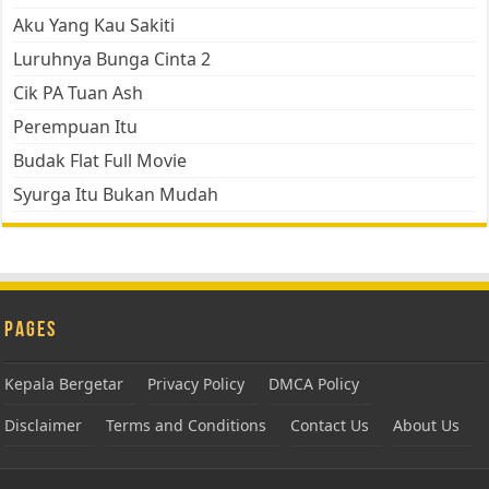
Aku Yang Kau Sakiti
Luruhnya Bunga Cinta 2
Cik PA Tuan Ash
Perempuan Itu
Budak Flat Full Movie
Syurga Itu Bukan Mudah
Pages
Kepala Bergetar
Privacy Policy
DMCA Policy
Disclaimer
Terms and Conditions
Contact Us
About Us