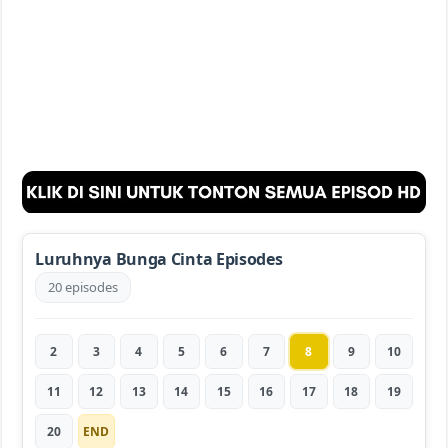
Luruhnya Bunga Cinta Episodes
20 episodes
2
3
4
5
6
7
8
9
10
11
12
13
14
15
16
17
18
19
20
END