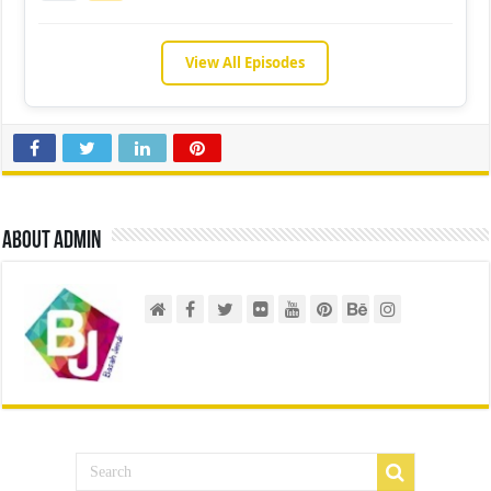
View All Episodes
About admin