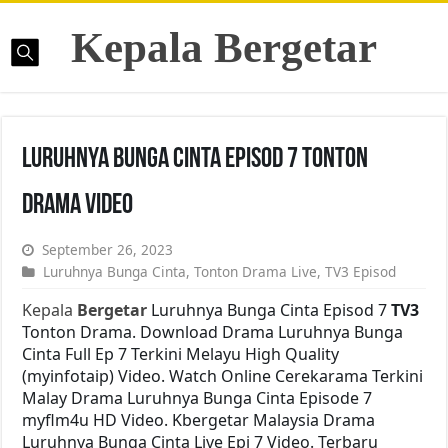
Kepala Bergetar
Luruhnya Bunga Cinta Episod 7 Tonton
Drama Video
September 26, 2023
Luruhnya Bunga Cinta
,
Tonton Drama Live
,
TV3 Episod
Kepala
Bergetar
Luruhnya Bunga Cinta Episod 7
TV3
Tonton Drama. Download Drama Luruhnya Bunga
Cinta Full Ep 7 Terkini Melayu High Quality
(myinfotaip) Video. Watch Online Cerekarama Terkini
Malay Drama Luruhnya Bunga Cinta Episode 7
myflm4u HD Video. Kbergetar Malaysia Drama
Luruhnya Bunga Cinta Live Epi 7 Video. Terbaru