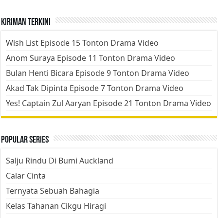
Kiriman Terkini
Wish List Episode 15 Tonton Drama Video
Anom Suraya Episode 11 Tonton Drama Video
Bulan Henti Bicara Episode 9 Tonton Drama Video
Akad Tak Dipinta Episode 7 Tonton Drama Video
Yes! Captain Zul Aaryan Episode 21 Tonton Drama Video
Popular Series
Salju Rindu Di Bumi Auckland
Calar Cinta
Ternyata Sebuah Bahagia
Kelas Tahanan Cikgu Hiragi