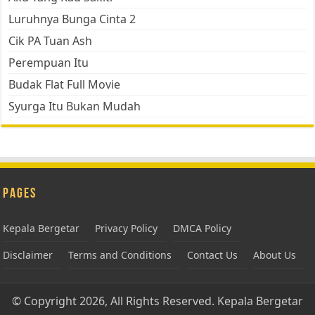
Luruhnya Bunga Cinta 2
Cik PA Tuan Ash
Perempuan Itu
Budak Flat Full Movie
Syurga Itu Bukan Mudah
Pages
Kepala Bergetar
Privacy Policy
DMCA Policy
Disclaimer
Terms and Conditions
Contact Us
About Us
© Copyright 2026, All Rights Reserved.
Kepala Bergetar