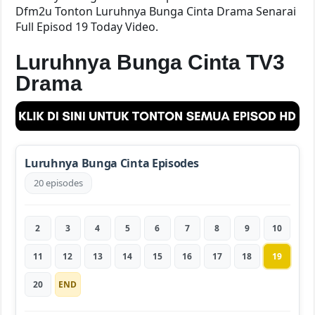
Dfm2u Tonton Luruhnya Bunga Cinta Drama Senarai
Full Episod 19 Today Video.
Luruhnya Bunga Cinta TV3
Drama
Luruhnya Bunga Cinta Episodes
20 episodes
2
3
4
5
6
7
8
9
10
11
12
13
14
15
16
17
18
19
20
END