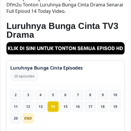
Dfm2u Tonton Luruhnya Bunga Cinta Drama Senarai
Full Episod 14 Today Video.
Luruhnya Bunga Cinta TV3
Drama
Luruhnya Bunga Cinta Episodes
20 episodes
2
3
4
5
6
7
8
9
10
11
12
13
14
15
16
17
18
19
20
END