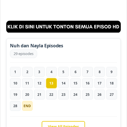
Nuh dan Nayla Episodes
29 episodes
1
2
3
4
5
6
7
8
9
10
11
12
13
14
15
16
17
18
19
20
21
22
23
24
25
26
27
28
END
View All Episodes