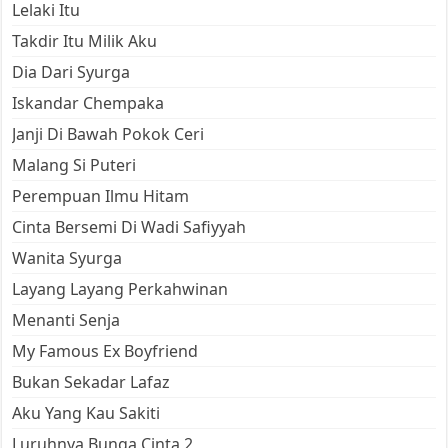
Lelaki Itu
Takdir Itu Milik Aku
Dia Dari Syurga
Iskandar Chempaka
Janji Di Bawah Pokok Ceri
Malang Si Puteri
Perempuan Ilmu Hitam
Cinta Bersemi Di Wadi Safiyyah
Wanita Syurga
Layang Layang Perkahwinan
Menanti Senja
My Famous Ex Boyfriend
Bukan Sekadar Lafaz
Aku Yang Kau Sakiti
Luruhnya Bunga Cinta 2