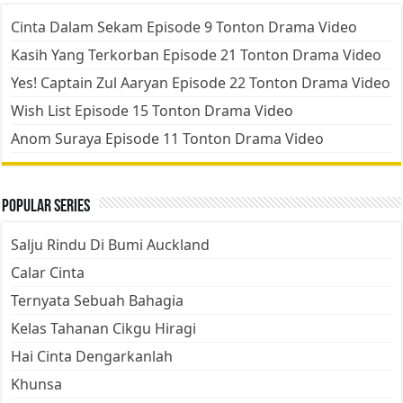
Cinta Dalam Sekam Episode 9 Tonton Drama Video
Kasih Yang Terkorban Episode 21 Tonton Drama Video
Yes! Captain Zul Aaryan Episode 22 Tonton Drama Video
Wish List Episode 15 Tonton Drama Video
Anom Suraya Episode 11 Tonton Drama Video
Popular Series
Salju Rindu Di Bumi Auckland
Calar Cinta
Ternyata Sebuah Bahagia
Kelas Tahanan Cikgu Hiragi
Hai Cinta Dengarkanlah
Khunsa