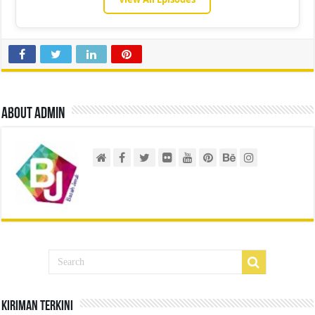
About admin
Kiriman Terkini