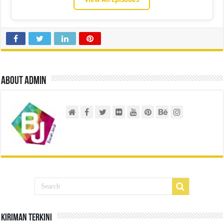
About admin
Kiriman Terkini