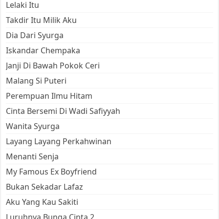
Lelaki Itu
Takdir Itu Milik Aku
Dia Dari Syurga
Iskandar Chempaka
Janji Di Bawah Pokok Ceri
Malang Si Puteri
Perempuan Ilmu Hitam
Cinta Bersemi Di Wadi Safiyyah
Wanita Syurga
Layang Layang Perkahwinan
Menanti Senja
My Famous Ex Boyfriend
Bukan Sekadar Lafaz
Aku Yang Kau Sakiti
Luruhnya Bunga Cinta 2