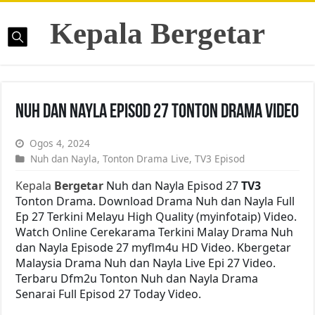
Kepala Bergetar
Nuh dan Nayla Episod 27 Tonton Drama Video
Ogos 4, 2024
Nuh dan Nayla
,
Tonton Drama Live
,
TV3 Episod
Kepala
Bergetar
Nuh dan Nayla Episod 27
TV3
Tonton Drama. Download Drama Nuh dan Nayla Full
Ep 27 Terkini Melayu High Quality (myinfotaip) Video.
Watch Online Cerekarama Terkini Malay Drama Nuh
dan Nayla Episode 27 myflm4u HD Video. Kbergetar
Malaysia Drama Nuh dan Nayla Live Epi 27 Video.
Terbaru Dfm2u Tonton Nuh dan Nayla Drama
Senarai Full Episod 27 Today Video.