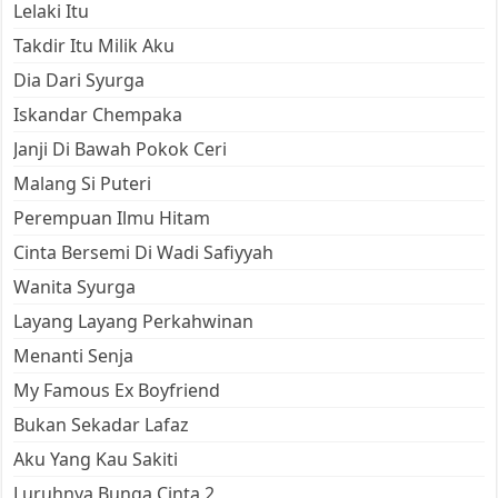
Lelaki Itu
Takdir Itu Milik Aku
Dia Dari Syurga
Iskandar Chempaka
Janji Di Bawah Pokok Ceri
Malang Si Puteri
Perempuan Ilmu Hitam
Cinta Bersemi Di Wadi Safiyyah
Wanita Syurga
Layang Layang Perkahwinan
Menanti Senja
My Famous Ex Boyfriend
Bukan Sekadar Lafaz
Aku Yang Kau Sakiti
Luruhnya Bunga Cinta 2