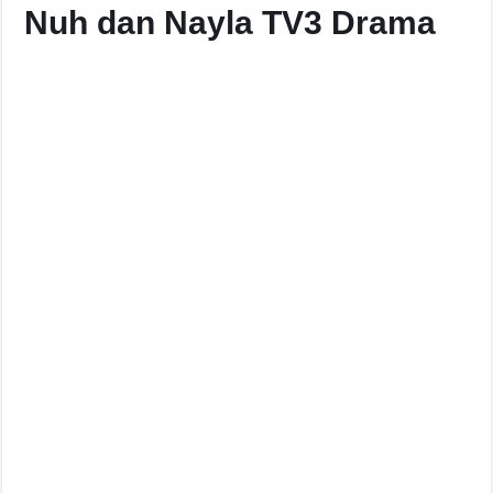
Nuh dan Nayla TV3 Drama