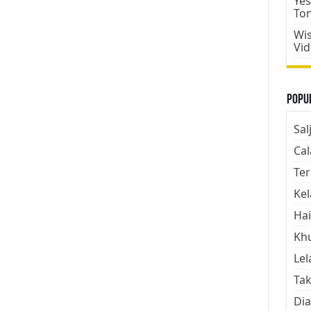
Yes
To
Wis
Vi
Popul
Sal
Cal
Ter
Kel
Hai
Kh
Lel
Tak
Dia