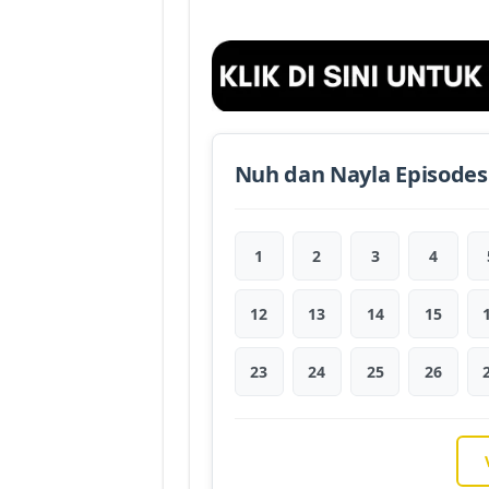
Nuh dan Nayla Episodes
1
2
3
4
12
13
14
15
23
24
25
26