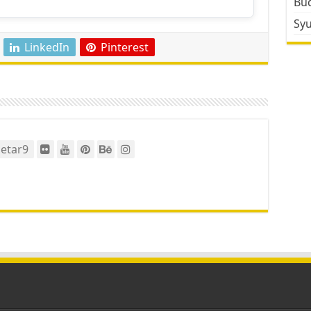
Bud
Sy
LinkedIn
Pinterest
etar9