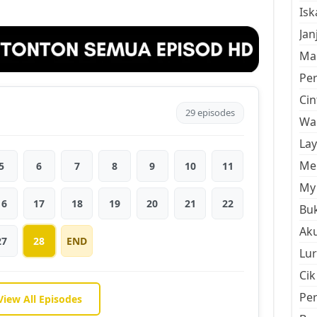
Is
Jan
Mal
Pe
Cin
29 episodes
Wan
La
Men
5
6
7
8
9
10
11
My 
16
17
18
19
20
21
22
Buk
Aku
27
28
END
Lur
Cik
Pe
View All Episodes