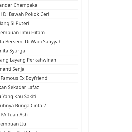
kandar Chempaka
ji Di Bawah Pokok Ceri
ang Si Puteri
rempuan Ilmu Hitam
ta Bersemi Di Wadi Safiyyah
ita Syurga
yang Layang Perkahwinan
anti Senja
Famous Ex Boyfriend
an Sekadar Lafaz
 Yang Kau Sakiti
uhnya Bunga Cinta 2
 PA Tuan Ash
rempuan Itu