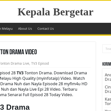
Kepala Bergetar
m Melayu
About Us
Contact Us
nton Drama Video
Tonton Drama Live
,
TV3 Episod
Kirim
pisod 28
TV3
Tonton Drama. Download Drama
Ano
Melayu High Quality (myinfotaip) Video. Watch
Dr
y Drama Nuh dan Nayla Episode 28 myflm4u HD
Cin
Nuh dan Nayla Live Epi 28 Video. Terbaru
Dr
a Senarai Full Episod 28 Today Video.
Kas
To
V3 Drama