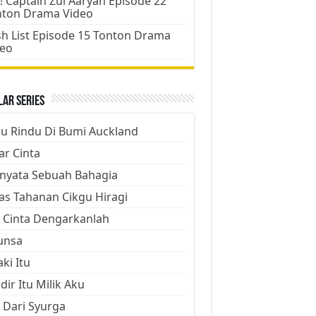
! Captain Zul Aaryan Episode 22
nton Drama Video
h List Episode 15 Tonton Drama
deo
ar Series
ju Rindu Di Bumi Auckland
ar Cinta
nyata Sebuah Bahagia
as Tahanan Cikgu Hiragi
 Cinta Dengarkanlah
unsa
aki Itu
dir Itu Milik Aku
 Dari Syurga