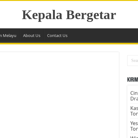
Kepala Bergetar
m Melayu
About Us
Contact Us
Kirim
Cin
Dr
Kas
To
Yes
To