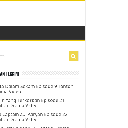
an Terkini
ta Dalam Sekam Episode 9 Tonton
ama Video
ih Yang Terkorban Episode 21
nton Drama Video
! Captain Zul Aaryan Episode 22
nton Drama Video