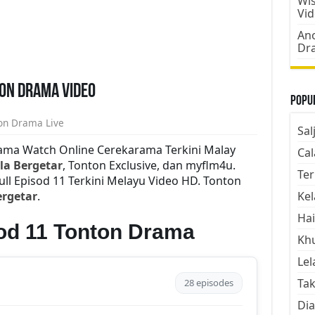
Wis
Vi
Ano
Dr
ton Drama Video
Popul
on Drama Live
Sal
ama Watch Online Cerekarama Terkini Malay
Cal
la Bergetar
, Tonton Exclusive, dan myflm4u.
Ter
ll Episod 11 Terkini Melayu Video HD. Tonton
rgetar
.
Kel
Hai
od 11 Tonton Drama
Kh
Lel
Tak
28 episodes
Dia