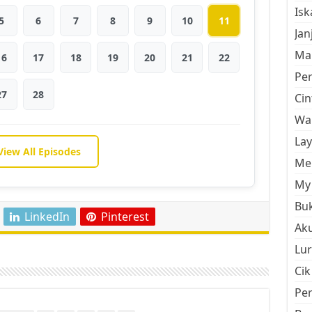
Is
5
6
7
8
9
10
11
Jan
Mal
16
17
18
19
20
21
22
Pe
27
28
Cin
Wan
La
View All Episodes
Men
My 
Buk
LinkedIn
Pinterest
Aku
Lur
Cik
Pe