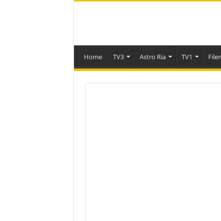
Home
TV3
Astro Ria
TV1
File