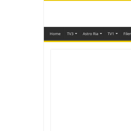
Home
TV3
Astro Ria
TV1
File