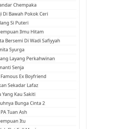
kandar Chempaka
ji Di Bawah Pokok Ceri
ang Si Puteri
rempuan Ilmu Hitam
ta Bersemi Di Wadi Safiyyah
ita Syurga
yang Layang Perkahwinan
anti Senja
Famous Ex Boyfriend
an Sekadar Lafaz
 Yang Kau Sakiti
uhnya Bunga Cinta 2
 PA Tuan Ash
rempuan Itu