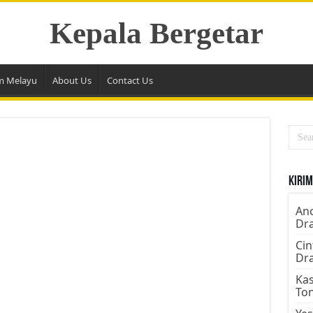
Kepala Bergetar
m Melayu
About Us
Contact Us
Kirim
Ano
Dr
Cin
Dr
Kas
To