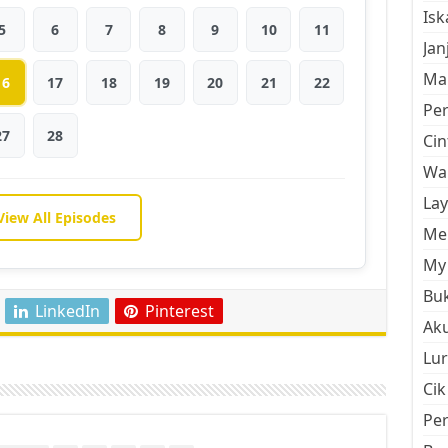
Is
5
6
7
8
9
10
11
Jan
Mal
16
17
18
19
20
21
22
Pe
27
28
Cin
Wan
La
View All Episodes
Men
My 
Buk
LinkedIn
Pinterest
Aku
Lur
Cik
Pe