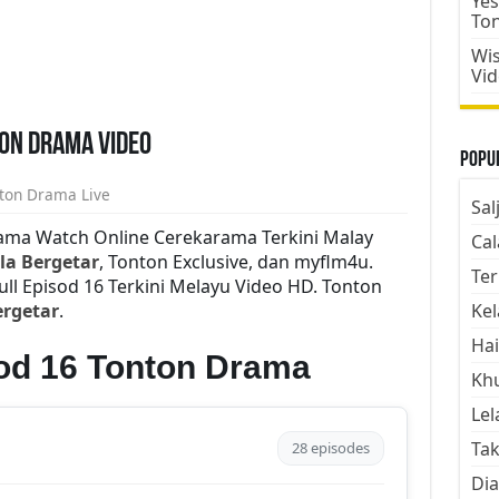
Yes
To
Wis
Vi
ton Drama Video
Popul
ton Drama Live
Sal
ama Watch Online Cerekarama Terkini Malay
Cal
la Bergetar
, Tonton Exclusive, dan myflm4u.
Ter
ll Episod 16 Terkini Melayu Video HD. Tonton
rgetar
.
Kel
Hai
od 16 Tonton Drama
Kh
Lel
Tak
28 episodes
Dia