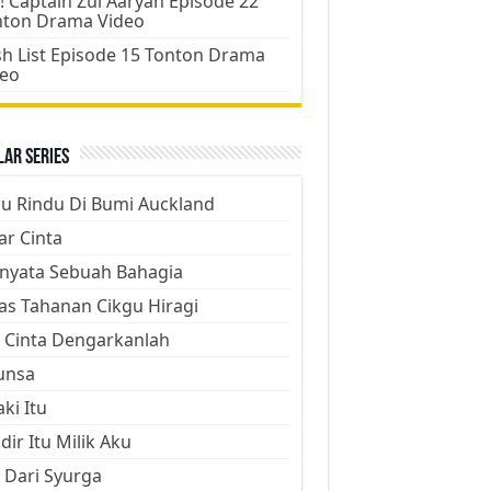
! Captain Zul Aaryan Episode 22
nton Drama Video
h List Episode 15 Tonton Drama
deo
ar Series
ju Rindu Di Bumi Auckland
ar Cinta
nyata Sebuah Bahagia
as Tahanan Cikgu Hiragi
 Cinta Dengarkanlah
unsa
aki Itu
dir Itu Milik Aku
 Dari Syurga