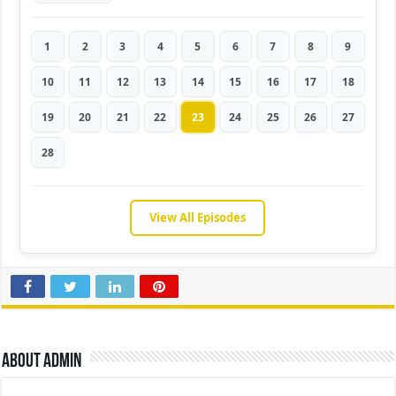
1
2
3
4
5
6
7
8
9
10
11
12
13
14
15
16
17
18
19
20
21
22
23
24
25
26
27
28
View All Episodes
About admin