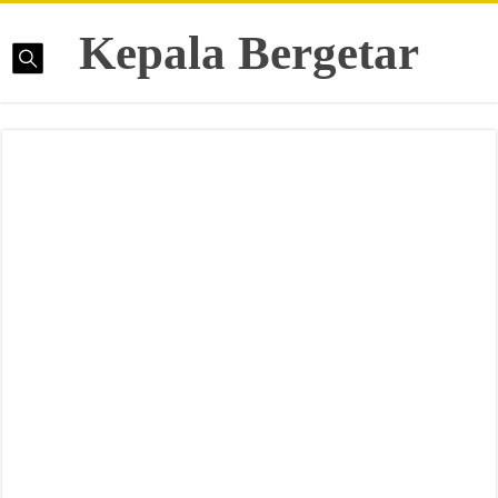
Kepala Bergetar