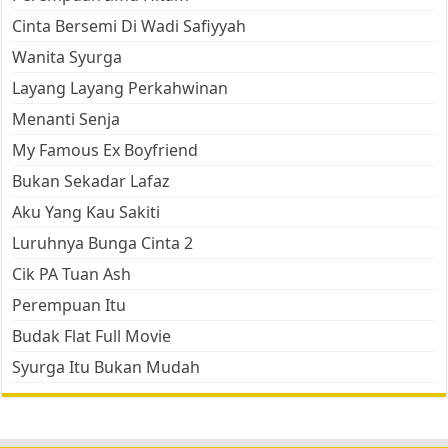
Cinta Bersemi Di Wadi Safiyyah
Wanita Syurga
Layang Layang Perkahwinan
Menanti Senja
My Famous Ex Boyfriend
Bukan Sekadar Lafaz
Aku Yang Kau Sakiti
Luruhnya Bunga Cinta 2
Cik PA Tuan Ash
Perempuan Itu
Budak Flat Full Movie
Syurga Itu Bukan Mudah