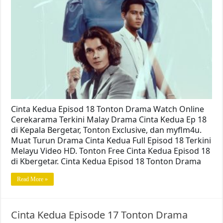
Cinta Kedua Episod 18 Tonton Drama Watch Online
Cerekarama Terkini Malay Drama Cinta Kedua Ep 18
di Kepala Bergetar, Tonton Exclusive, dan myflm4u.
Muat Turun Drama Cinta Kedua Full Episod 18 Terkini
Melayu Video HD. Tonton Free Cinta Kedua Episod 18
di Kbergetar. Cinta Kedua Episod 18 Tonton Drama
Read More »
Cinta Kedua Episode 17 Tonton Drama