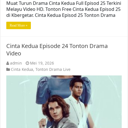
Muat Turun Drama Cinta Kedua Full Episod 25 Terkini
Melayu Video HD. Tonton Free Cinta Kedua Episod 25
di Kbergetar. Cinta Kedua Episod 25 Tonton Drama
Read More »
Cinta Kedua Episode 24 Tonton Drama
Video
admin
Mei 19, 2026
Cinta Kedua
,
Tonton Drama Live