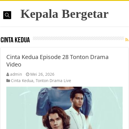
Kepala Bergetar
Cinta Kedua
Cinta Kedua Episode 28 Tonton Drama
Video
admin
Mei 26, 2026
Cinta Kedua
,
Tonton Drama Live