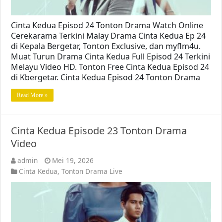
Cinta Kedua Episod 24 Tonton Drama Watch Online
Cerekarama Terkini Malay Drama Cinta Kedua Ep 24
di Kepala Bergetar, Tonton Exclusive, dan myflm4u.
Muat Turun Drama Cinta Kedua Full Episod 24 Terkini
Melayu Video HD. Tonton Free Cinta Kedua Episod 24
di Kbergetar. Cinta Kedua Episod 24 Tonton Drama
Read More »
Cinta Kedua Episode 23 Tonton Drama
Video
admin
Mei 19, 2026
Cinta Kedua
,
Tonton Drama Live