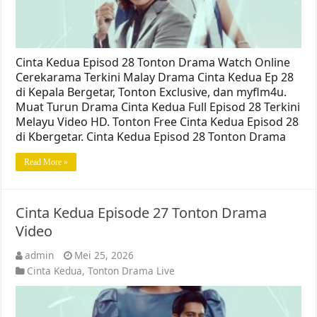
Cinta Kedua Episod 28 Tonton Drama Watch Online
Cerekarama Terkini Malay Drama Cinta Kedua Ep 28
di Kepala Bergetar, Tonton Exclusive, dan myflm4u.
Muat Turun Drama Cinta Kedua Full Episod 28 Terkini
Melayu Video HD. Tonton Free Cinta Kedua Episod 28
di Kbergetar. Cinta Kedua Episod 28 Tonton Drama
Read More »
Cinta Kedua Episode 27 Tonton Drama
Video
admin
Mei 25, 2026
Cinta Kedua
,
Tonton Drama Live