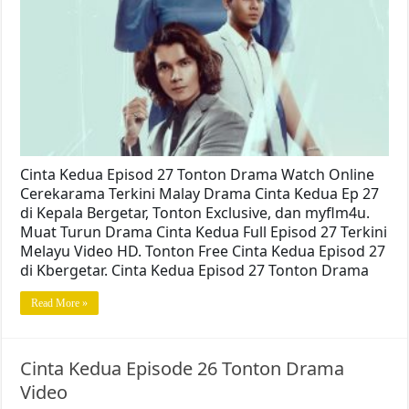
Cinta Kedua Episod 27 Tonton Drama Watch Online
Cerekarama Terkini Malay Drama Cinta Kedua Ep 27
di Kepala Bergetar, Tonton Exclusive, dan myflm4u.
Muat Turun Drama Cinta Kedua Full Episod 27 Terkini
Melayu Video HD. Tonton Free Cinta Kedua Episod 27
di Kbergetar. Cinta Kedua Episod 27 Tonton Drama
Read More »
Cinta Kedua Episode 26 Tonton Drama
Video