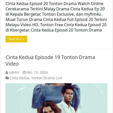
Cinta Kedua Episod 20 Tonton Drama Watch Online
Cerekarama Terkini Malay Drama Cinta Kedua Ep 20
di Kepala Bergetar, Tonton Exclusive, dan myflm4u.
Muat Turun Drama Cinta Kedua Full Episod 20 Terkini
Melayu Video HD. Tonton Free Cinta Kedua Episod 20
di Kbergetar. Cinta Kedua Episod 20 Tonton Drama
Read More »
Cinta Kedua Episode 19 Tonton Drama
Video
admin
Mei 13, 2026
Cinta Kedua
,
Tonton Drama Live