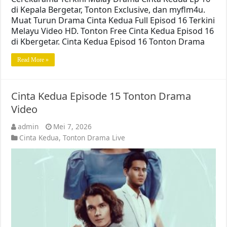
di Kepala Bergetar, Tonton Exclusive, dan myflm4u.
Muat Turun Drama Cinta Kedua Full Episod 16 Terkini
Melayu Video HD. Tonton Free Cinta Kedua Episod 16
di Kbergetar. Cinta Kedua Episod 16 Tonton Drama
Read More »
Cinta Kedua Episode 15 Tonton Drama
Video
admin
Mei 7, 2026
Cinta Kedua
,
Tonton Drama Live