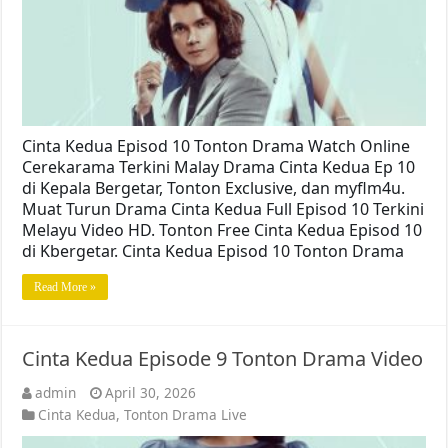
Cinta Kedua Episod 10 Tonton Drama Watch Online
Cerekarama Terkini Malay Drama Cinta Kedua Ep 10
di Kepala Bergetar, Tonton Exclusive, dan myflm4u.
Muat Turun Drama Cinta Kedua Full Episod 10 Terkini
Melayu Video HD. Tonton Free Cinta Kedua Episod 10
di Kbergetar. Cinta Kedua Episod 10 Tonton Drama
Read More »
Cinta Kedua Episode 9 Tonton Drama Video
admin
April 30, 2026
Cinta Kedua
,
Tonton Drama Live