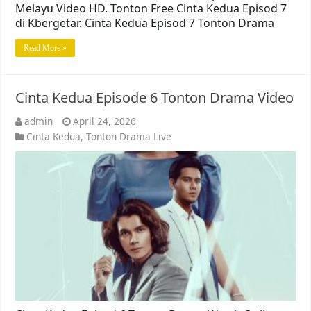
Melayu Video HD. Tonton Free Cinta Kedua Episod 7
di Kbergetar. Cinta Kedua Episod 7 Tonton Drama
Read More »
Cinta Kedua Episode 6 Tonton Drama Video
admin
April 24, 2026
Cinta Kedua
,
Tonton Drama Live