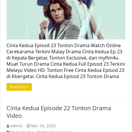
Cinta Kedua Episod 23 Tonton Drama Watch Online
Cerekarama Terkini Malay Drama Cinta Kedua Ep 23
di Kepala Bergetar, Tonton Exclusive, dan myflm4u.
Muat Turun Drama Cinta Kedua Full Episod 23 Terkini
Melayu Video HD. Tonton Free Cinta Kedua Episod 23
di Kbergetar. Cinta Kedua Episod 23 Tonton Drama
Read More »
Cinta Kedua Episode 22 Tonton Drama
Video
admin
Mei 18, 2026