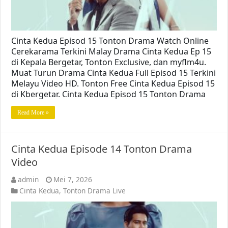
Cinta Kedua Episod 15 Tonton Drama Watch Online
Cerekarama Terkini Malay Drama Cinta Kedua Ep 15
di Kepala Bergetar, Tonton Exclusive, dan myflm4u.
Muat Turun Drama Cinta Kedua Full Episod 15 Terkini
Melayu Video HD. Tonton Free Cinta Kedua Episod 15
di Kbergetar. Cinta Kedua Episod 15 Tonton Drama
Read More »
Cinta Kedua Episode 14 Tonton Drama
Video
admin
Mei 7, 2026
Cinta Kedua
,
Tonton Drama Live