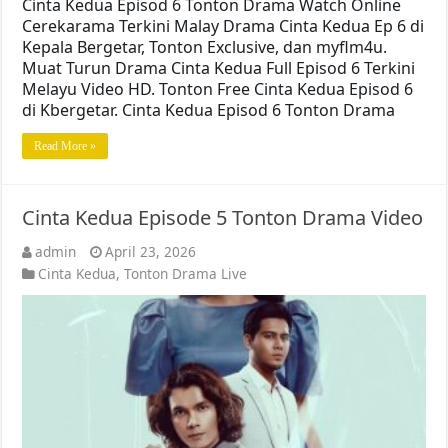
Cinta Kedua Episod 6 Tonton Drama Watch Online
Cerekarama Terkini Malay Drama Cinta Kedua Ep 6 di
Kepala Bergetar, Tonton Exclusive, dan myflm4u.
Muat Turun Drama Cinta Kedua Full Episod 6 Terkini
Melayu Video HD. Tonton Free Cinta Kedua Episod 6
di Kbergetar. Cinta Kedua Episod 6 Tonton Drama
Read More »
Cinta Kedua Episode 5 Tonton Drama Video
admin
April 23, 2026
Cinta Kedua
,
Tonton Drama Live