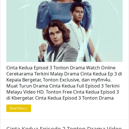
Cinta Kedua Episod 3 Tonton Drama Watch Online
Cerekarama Terkini Malay Drama Cinta Kedua Ep 3 di
Kepala Bergetar, Tonton Exclusive, dan myflm4u.
Muat Turun Drama Cinta Kedua Full Episod 3 Terkini
Melayu Video HD. Tonton Free Cinta Kedua Episod 3
di Kbergetar. Cinta Kedua Episod 3 Tonton Drama
Read More »
Cinta Kedua Episode 2 Tonton Drama Video