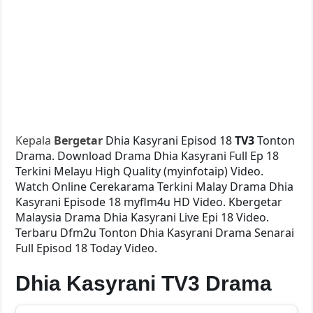
Kepala
Bergetar
Dhia Kasyrani Episod 18
TV3
Tonton
Drama. Download Drama Dhia Kasyrani Full Ep 18
Terkini Melayu High Quality (myinfotaip) Video.
Watch Online Cerekarama Terkini Malay Drama Dhia
Kasyrani Episode 18 myflm4u HD Video. Kbergetar
Malaysia Drama Dhia Kasyrani Live Epi 18 Video.
Terbaru Dfm2u Tonton Dhia Kasyrani Drama Senarai
Full Episod 18 Today Video.
Dhia Kasyrani TV3 Drama