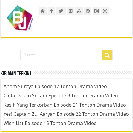
Kiriman Terkini
Anom Suraya Episode 12 Tonton Drama Video
Cinta Dalam Sekam Episode 9 Tonton Drama Video
Kasih Yang Terkorban Episode 21 Tonton Drama Video
Yes! Captain Zul Aaryan Episode 22 Tonton Drama Video
Wish List Episode 15 Tonton Drama Video